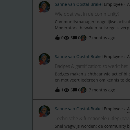
Sanne van Opstal-Brakel
Employee
A
publiek. Neem contact op met het com
proces.Incidenten &amp; rapporterenZi
Wie doet wat in de community?
‘Rapporteren’. Moderators ondernemen
Communitymanager: dagelijkse activatie
content).Actie: Twijfel je? Vraag een 
Moderators: bewaken huisregels, verp
blijven liggen. Ambassadeurs/Champio
0
5
0
7 months ago
privileges of early‑access. Product-/S
documentatie of productteams.Wanneer 
categorie (experts lezen mee). Struc
Sanne van Opstal-Brakel
Employee
A
Feedback op de community: meld je 
en moderators zijn herkenbaar aan rolb
Badges & gamification: zo werkt het
—we helpen graag.
Badges maken zichtbaar wie actief bij
en motiveert iedereen om kennis te 
(acceptaties). Handige posts schrijve
1
5
0
7 months ago
stellen, samenvatten, bronnen delen. C
heel veel.Reputatie &amp; zichtbaarh
Je bouwt een netwerk dat je sneller ta
Sanne van Opstal-Brakel
Employee
A
thema’s; word hét aanspreekpunt. Slu
Gebruik een herkenbare profielfoto en 
Technische & functionele uitleg (navi
Snel wegwijs worden: de community bes