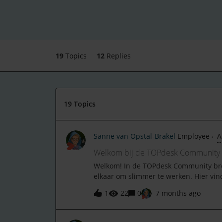
19
Topics
12
Replies
19 Topics
Sanne van Opstal-Brakel
Employee
A
Welkom bij de TOPdesk Community
Welkom! In de TOPdesk Community breng
elkaar om slimmer te werken. Hier vin
nieuwe werkwijzen en een podium om 
1
22
0
7 months ago
voorkom je dat iedereen telkens het wi
stellen en hulp krijgen van peers en 
ontvangen op jouw aanpak.• Updates v