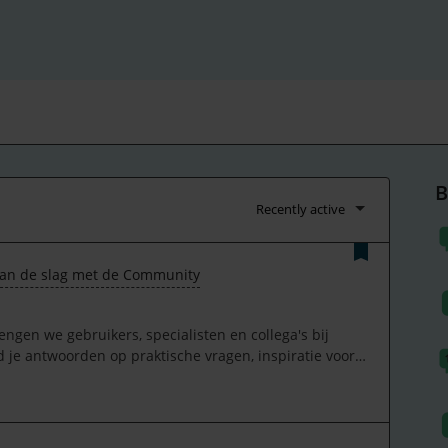
B
Recently active
an de slag met de Community
en we gebruikers, specialisten en collega's bij
d je antwoorden op praktische vragen, inspiratie voor
successen te delen. Samen leren we sneller en
el opnieuw uitvindt.Wat je hier kunt doen:• Vragen
TOPdesk-experts.• Best practices delen en feedback
olgen over events, productnieuws en releases.•