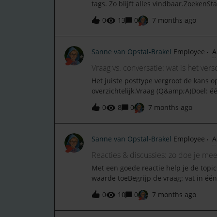
tags. Zo blijft alles vindbaar.ZoekenSta
categorie, status). Gebruik exacte term
0
13
0
7 months ago
Vind je niets? Probeer een synoniem 
onderwerpen; volg tags die bij je rol 
topics voor meldingen.Posten &amp; rea
Sanne van Opstal-Brakel
Employee
A
voor leesbaarheid. Voeg screenshots/b
teams voor gericht bereik.Melden &am
Vraag vs. conversatie: wat is het vers
‘Rapporteren’. Moderators helpen ve
Het juiste posttype vergroot de kans 
overzicht.ToegankelijkheidWerkt ook o
overzichtelijk.Vraag (Q&amp;A)Doel: éé
Alt‑teksten bij afbeeldingen helpen i
antwoord’ dat valt te markeren. Gebrui
0
8
0
7 months ago
(discussie)Doel: ideeën uitwisselen, v
perspectieven, geen ‘beste antwoord’.
verkennen, ervaringen delen.
Sanne van Opstal-Brakel
Employee
A
Reacties & discussies: zo doe je me
Met een goede reactie help je de topic
waarde toeBegrijp de vraag: vat in é
concreet: deel stappen, instellingen of
0
10
0
7 months ago
voorkomt trial‑and‑error. Link naar br
Houd het vriendelijk: ga uit van goede 