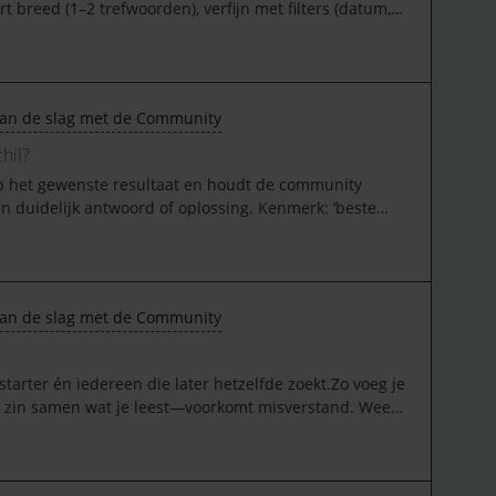
rt breed (1–2 trefwoorden), verfijn met filters (datum,
en uit de interface (‘SLA melding’, ‘mutatiebeheer’).
of Engelse term.Tags &amp; volgenTags groeperen
passen (Change, SSP, API). Abonneer op categorieën of
gerenRich‑text editor: kopjes, codeblokken en lijstjes
an de slag met de Community
ijlagen toe (geanonimiseerd). @Mention leden of
p; moderatieZie je iets ongepasts? Gebruik
chil?
rplaatsen, hernoemen of samenvoegen voor
op het gewenste resultaat en houdt de community
p mobiel en ondersteunt toetsenbordnavigatie.
n duidelijk antwoord of oplossing. Kenmerk: ‘beste
edereen sneller scannen.
k: foutmeldingen, instellingen, how‑to.Conversatie
ergelijken, sparren. Kenmerk: meerdere valide
 Gebruik: werkwijzen vergelijken, roadmap‑wensen
an de slag met de Community
e
starter én iedereen die later hetzelfde zoekt.Zo voeg je
én zin samen wat je leest—voorkomt misverstand. Wees
 een mini‑how‑to. Leg het ‘waarom’ uit: helpt leren en
onnen: documentatie, releasenotes of eerdere topics.
intenties; vraag door bij onduidelijkheid.Discussie op