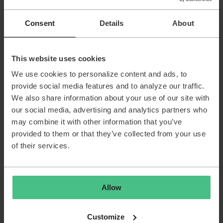
Product-/Supportexperts: inhoudelijke vragen, koppelen
naar documentatie of productteams.
Consent
Details
About
Wanneer schakel je wie in?
This website uses cookies
Inhoudelijk: post in de juiste categorie (experts lezen
mee).
We use cookies to personalize content and ads, to
Structuur: tag een moderator of community manager
provide social media features and to analyze our traffic.
Feedback op de community: meld je bij de community
We also share information about your use of our site with
manager.
our social media, advertising and analytics partners who
may combine it with other information that you’ve
Transparantie
provided to them or that they’ve collected from your use
of their services.
Medewerkers en moderators zijn herkenbaar aan
rolbadge/titel.
Twijfel je? Vraag het openlijk in de thread—we helpen
graag.
Allow
Customize