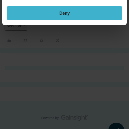
Sanne van Opstal-Brakel, your TOPdesk Community Fairy
Deny
Godmother
Welcome