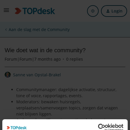
Login
Aan de slag met de Community
Wie doet wat in de community?
Forum|Forum|7 months ago
0 replies
Sanne van Opstal-Brakel
Communitymanager: dagelijkse activatie, structuur,
tone of voice, rapportages, events.
Moderators: bewaken huisregels,
verplaatsen/samenvoegen topics, zorgen dat vragen
niet blijven liggen.
Ambassadeurs/Champions: actieve leden met
regelmatige bijdragen; vaak privileges of early‑access.