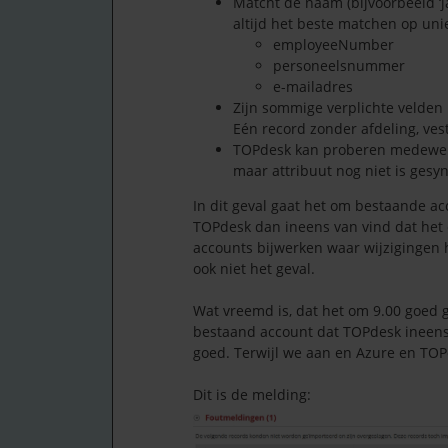
Matcht de naam (bijvoorbeeld ‘j
altijd het beste matchen op unie
employeeNumber
personeelsnummer
e-mailadres
Zijn sommige verplichte velden 
Eén record zonder afdeling, ves
TOPdesk kan proberen medewerk
maar attribuut nog niet is gesy
In dit geval gaat het om bestaande ac
TOPdesk dan ineens van vind dat het 
accounts bijwerken waar wijzigingen 
ook niet het geval.
Wat vreemd is, dat het om 9.00 goed g
bestaand account dat TOPdesk ineens
goed. Terwijl we aan en Azure en TOP
Dit is de melding: