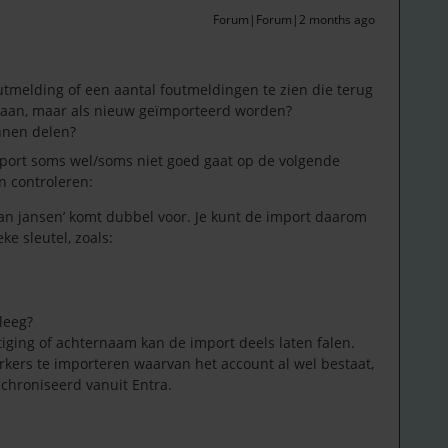
Forum|Forum|2 months ago
outmelding of een aantal foutmeldingen te zien die terug
taan, maar als nieuw geïmporteerd worden?
unnen delen?
ort soms wel/soms niet goed gaat op de volgende
n controleren:
an jansen’ komt dubbel voor. Je kunt de import daarom
ke sleutel, zoals:
leeg?
tiging of achternaam kan de import deels laten falen.
ers te importeren waarvan het account al wel bestaat,
nchroniseerd vanuit Entra.