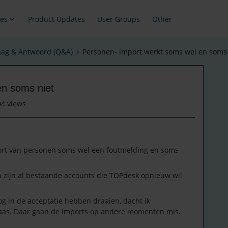
es
Product Updates
User Groups
Other
aag & Antwoord (Q&A)
Personen- import werkt soms wel en soms 
en soms niet
04 views
port van personen soms wel een foutmelding en soms
 zijn al bestaande accounts die TOPdesk opnieuw wil
g in de acceptatie hebben draaien, dacht ik
elaas. Daar gaan de imports op andere momenten mis.