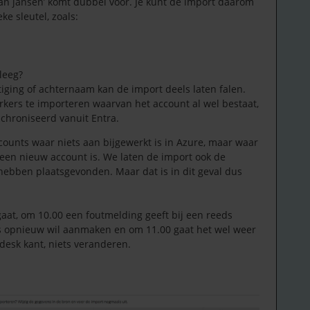
an jansen’ komt dubbel voor. Je kunt de import daarom
ke sleutel, zoals:
leeg?
tiging of achternaam kan de import deels laten falen.
ers te importeren waarvan het account al wel bestaat,
nchroniseerd vanuit Entra.
counts waar niets aan bijgewerkt is in Azure, maar waar
een nieuw account is. We laten de import ook de
hebben plaatsgevonden. Maar dat is in dit geval dus
aat, om 10.00 een foutmelding geeft bij een reeds
 opnieuw wil aanmaken en om 11.00 gaat het wel weer
desk kant, niets veranderen.