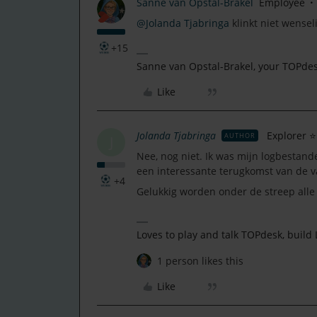
Sanne van Opstal-Brakel
Employee
@Jolanda Tjabringa
klinkt niet wenseli
+15
Sanne van Opstal-Brakel, your TOPd
Like
Jolanda Tjabringa
Explorer ⭐
AUTHOR
J
Nee, nog niet. Ik was mijn logbestande
een interessante terugkomst van de v
+4
Gelukkig worden onder de streep alle
Loves to play and talk TOPdesk, build
1 person likes this
Like