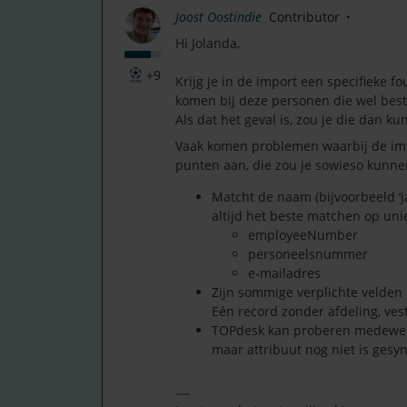
Joost Oostindie
Contributor
Hi Jolanda,
+9
Krijg je in de import een specifieke f
komen bij deze personen die wel bes
Als dat het geval is, zou je die dan k
Vaak komen problemen waarbij de imp
punten aan, die zou je sowieso kunne
Matcht de naam (bijvoorbeeld ‘j
altijd het beste matchen op unie
employeeNumber
personeelsnummer
e-mailadres
Zijn sommige verplichte velden 
Eén record zonder afdeling, ves
TOPdesk kan proberen medewerk
maar attribuut nog niet is gesy