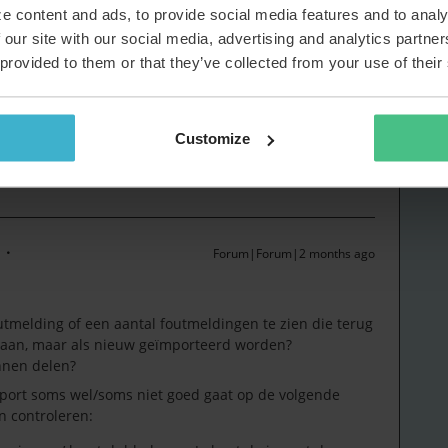
e content and ads, to provide social media features and to analy
nchroniseerd vanuit Entra.
 our site with our social media, advertising and analytics partn
 provided to them or that they’ve collected from your use of their
 uniek is in Topdesk.
snummer 001 terugkomt maar personeelnummer 002
zelfde, dan kan Topdesk deze tweede persoon niet
 al.
Customize
Forum|Forum|2 months ago
outmelding of een aantal foutmeldingen te zien die terug
taan, maar als nieuw geïmporteerd worden?
unnen delen?
ort soms wel/soms niet goed gaat op de volgende
n controleren: