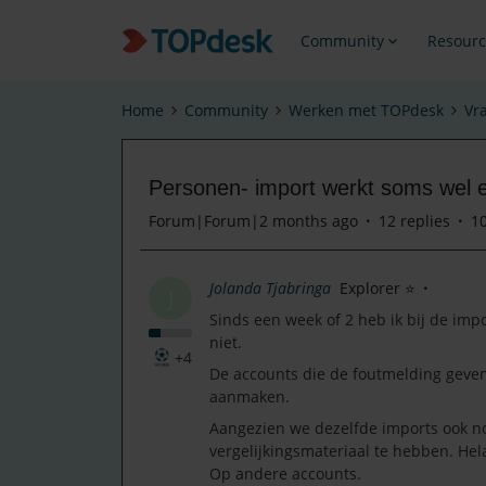
Community
Resourc
Home
Community
Werken met TOPdesk
Vr
Personen- import werkt soms wel 
Forum|Forum|2 months ago
12 replies
1
Jolanda Tjabringa
Explorer ⭐
J
Sinds een week of 2 heb ik bij de im
niet.
+4
De accounts die de foutmelding geven
aanmaken.
Aangezien we dezelfde imports ook no
vergelijkingsmateriaal te hebben. H
Op andere accounts.