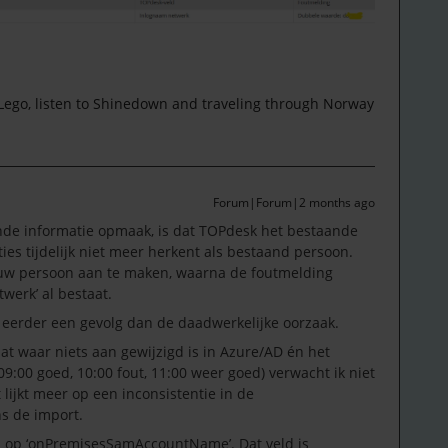
 Lego, listen to Shinedown and traveling through Norway
Forum|Forum|2 months ago
ende informatie opmaak, is dat TOPdesk het bestaande
es tijdelijk niet meer herkent als bestaand persoon.
uw persoon aan te maken, waarna de foutmelding
werk’ al bestaat.
s eerder een gevolg dan de daadwerkelijke oorzaak.
 waar niets aan gewijzigd is in Azure/AD én het
9:00 goed, 10:00 fout, 11:00 weer goed) verwacht ik niet
 lijkt meer op een inconsistentie in de
ns de import.
rd op ‘onPremisesSamAccountName’. Dat veld is