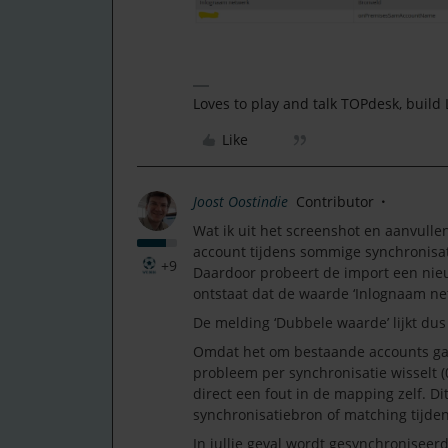
Loves to play and talk TOPdesk, build
Like
Joost Oostindie
Contributor
Wat ik uit het screenshot en aanvull
account tijdens sommige synchronisati
+9
Daardoor probeert de import een nie
ontstaat dat de waarde ‘Inlognaam net
De melding ‘Dubbele waarde’ lijkt du
Omdat het om bestaande accounts gaat
probleem per synchronisatie wisselt (0
direct een fout in de mapping zelf. Dit
synchronisatiebron of matching tijde
In jullie geval wordt gesynchronisee