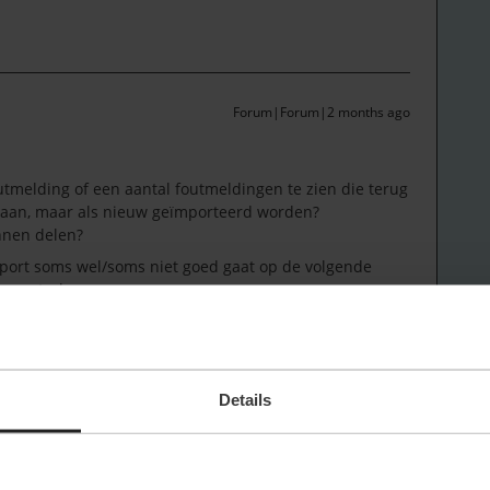
Forum|Forum|2 months ago
outmelding of een aantal foutmeldingen te zien die terug
taan, maar als nieuw geïmporteerd worden?
unnen delen?
ort soms wel/soms niet goed gaat op de volgende
n controleren:
an jansen’ komt dubbel voor. Je kunt de import daarom
ke sleutel, zoals:
Details
leeg?
tiging of achternaam kan de import deels laten falen.
ers te importeren waarvan het account al wel bestaat,