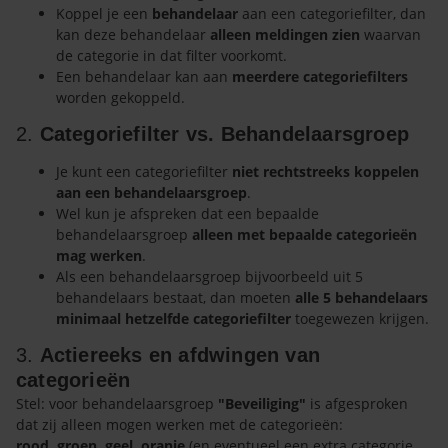
Koppel je een
behandelaar
aan een categoriefilter, dan
kan deze behandelaar
alleen meldingen zien
waarvan
de categorie in dat filter voorkomt.
Een behandelaar kan aan
meerdere categoriefilters
worden gekoppeld.
2.
Categoriefilter vs. Behandelaarsgroep
Je kunt een categoriefilter
niet rechtstreeks koppelen
aan een behandelaarsgroep
.
Wel kun je afspreken dat een bepaalde
behandelaarsgroep
alleen met bepaalde categorieën
mag werken
.
Als een behandelaarsgroep bijvoorbeeld uit 5
behandelaars bestaat, dan moeten
alle 5 behandelaars
minimaal hetzelfde categoriefilter
toegewezen krijgen.
3.
Actiereeks en afdwingen van
categorieën
Stel: voor behandelaarsgroep
"Beveiliging"
is afgesproken
dat zij alleen mogen werken met de categorieën:
rood, groen, geel, oranje
(en eventueel een extra categorie