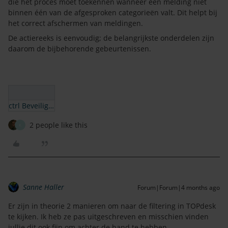
die het proces moet toekennen wanneer een melding niet
binnen één van de afgesproken categorieën valt. Dit helpt bij
het correct afschermen van meldingen.
De actiereeks is eenvoudig; de belangrijkste onderdelen zijn
daarom de bijbehorende gebeurtenissen.
ctrl Beveiliging.json
2 people like this
K
Sanne Haller
Forum|Forum|4 months ago
Er zijn in theorie 2 manieren om naar de filtering in TOPdesk
te kijken. Ik heb ze pas uitgeschreven en misschien vinden
jullie dit ook fijn om achter de hand te hebben.