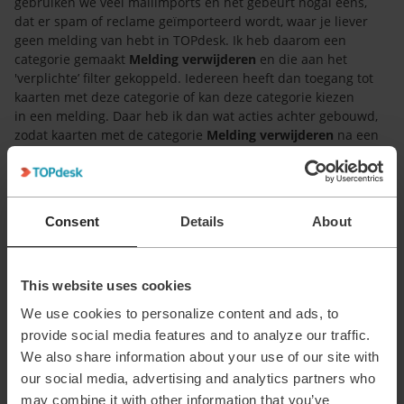
gebruiken we veel mailimports en het gebeurt nogal eens,
dat er spam of reclame geïmporteerd wordt, waar je liever
geen melding van hebt in TOPdesk. Ik heb daarom een
categorie gemaakt
Melding verwijderen
en die aan het
'verplichte’ filter gekoppeld. Iedereen heeft dan toegang tot
kaarten met deze categorie of kan deze categorie kiezen
in een melding. Daar heb ik dan wat acties achter gebouwd,
zodat kaarten met de categorie
Melding verwijderen
na een
half uur een andere categorie krijgen en bij een andere
behandelaarsgroep terecht komen, waar alleen beheerders
toegang toe hebben. De kaart is dan niet meer toegankelijk
voor de 'gewone’ behandelaar. Eens in de maand krijg ik een
Consent
Details
About
rapportje met alle meldingen met die speciale categorie. Ik
controleer de meldingen en haal ze uit het systeem, zodat ze
niet meer meetellen in rapportages e.d.
This website uses cookies
We use cookies to personalize content and ads, to
1 person likes this
provide social media features and to analyze our traffic.
We also share information about your use of our site with
our social media, advertising and analytics partners who
may combine it with other information that you’ve