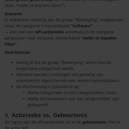
zoals "nader te bepalen kleur").
Scenario:
Er wordt een melding aan de groep "Beveiliging" toegewezen,
maar de categorie is bijvoorbeeld
"Software"
.
→ Dan kan een
API-actiereeks
automatisch de categorie
aanpassen naar de juiste, bijvoorbeeld "
nader te bepalen
kleur
".
Doel hiervan:
Dwing af dat de groep "Beveiliging"
alleen
met de
toegestane categorieën werkt.
Hierdoor worden meldingen die gevoelig zijn
automatisch afgeschermd voor andere behandelaars.
De afscherming is gebaseerd op:
Welke categorieën in een categoriefilter staan.
Welke behandelaars aan dat categoriefilter zijn
gekoppeld.
4.
Actiereeks vs. Gebeurtenis
De logica van de API-actiereeks zit in de
gebeurtenis
, niet in
de actie zelf.