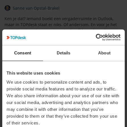
Sanne van Opstal-Brakel
Ken je dat? Iemand boekt een vergaderruimte in Outlook,
maar in TOPdesk staat er niks. Of andersom. En voor je het
weet zit er twee keer een team in dezelfde zaal, zonder
catering, en met één beamer die bij een andere afdeling ligt.
Herkenbaar? Dan is dit webinar wat voor jou.
Op
26 mei om 13:00 uur
laat onze collega
Sietse Posthuma
Consent
Details
About
zien hoe je met een nieuwe TOPdesk add-on reserveringen
centraal beheert én synchroniseert met Outlook. Geen losse
systemen meer, geen dubbele boekingen, en geen gedoe met
This website uses cookies
schakelen tussen tools.
We use cookies to personalize content and ads, to
Wat komt er aan bod?
provide social media features and to analyze our traffic.
Tijdens de sessie zie je hoe je reserveringen en alle
We also share information about your use of our site with
bijbehorende informatie vanuit één plek in TOPdesk beheert,
our social media, advertising and analytics partners who
hoe je dubbele boekingen voorkomt zónder dat gebruikers
may combine it with other information that you’ve
hun werkwijze hoeven aan te passen, en hoe je catering,
provided to them or that they’ve collected from your use
apparatuur en andere services direct aan een boeking
koppelt.
of their services.