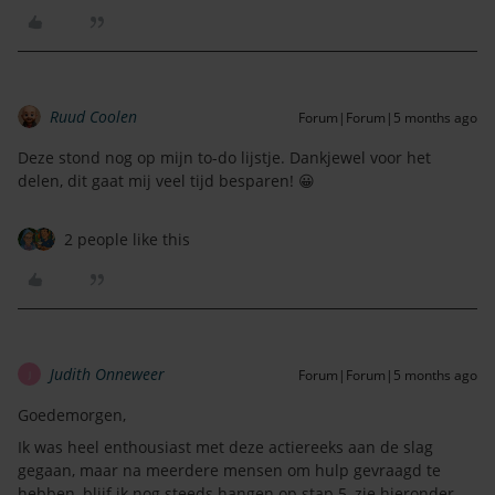
Ruud Coolen
Forum|Forum|5 months ago
Deze stond nog op mijn to-do lijstje. Dankjewel voor het
delen, dit gaat mij veel tijd besparen! 😀
2 people like this
Judith Onneweer
Forum|Forum|5 months ago
J
Goedemorgen,
Ik was heel enthousiast met deze actiereeks aan de slag
gegaan, maar na meerdere mensen om hulp gevraagd te
hebben, blijf ik nog steeds hangen op stap 5, zie hieronder,