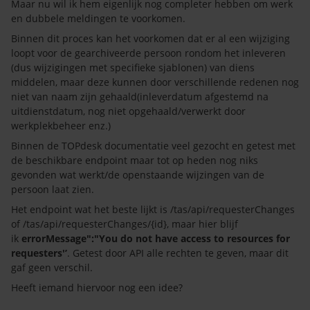
Maar nu wil ik hem eigenlijk nog completer hebben om werk
en dubbele meldingen te voorkomen.
Binnen dit proces kan het voorkomen dat er al een wijziging
loopt voor de gearchiveerde persoon rondom het inleveren
(dus wijzigingen met specifieke sjablonen) van diens
middelen, maar deze kunnen door verschillende redenen nog
niet van naam zijn gehaald(inleverdatum afgestemd na
uitdienstdatum, nog niet opgehaald/verwerkt door
werkplekbeheer enz.)
Binnen de TOPdesk documentatie veel gezocht en getest met
de beschikbare endpoint maar tot op heden nog niks
gevonden wat werkt/de openstaande wijzingen van de
persoon laat zien.
Het endpoint wat het beste lijkt is /tas/api/requesterChanges
of /tas/api/requesterChanges/{id}, maar hier blijf
ik
errorMessage":"You do not have access to resources for
requesters'’
. Getest door API alle rechten te geven, maar dit
gaf geen verschil.
Heeft iemand hiervoor nog een idee?