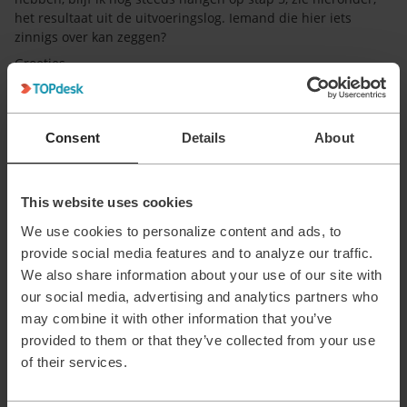
het resultaat uit de uitvoeringslog. Iemand die hier iets
zinnigs over kan zeggen?
Groetjes,
Judith
Step 5 'createChange'
[2026-03-01T19:07:33.889626475Z] Starting FreeMarker
Consent
Details
About
template processing
[2026-03-01T19:07:33.890435237Z] Finished FreeMarker
template processing
This website uses cookies
[2026-03-01T19:07:33.890499229Z] Using basic authentication
from connection 'Training'
We use cookies to personalize content and ads, to
[2026-03-01T19:07:33.890606864Z] Request: POST
provide social media features and to analyze our traffic.
/tas/api/operatorChanges
We also share information about your use of our site with
Request headers: {Authorization=[[omitted from the logs]],
our social media, advertising and analytics partners who
XTopdeskInternalUrl=[Automatically set due to using a
may combine it with other information that you’ve
relative URL], XTopdeskTenant=[Automatically set due to
provided to them or that they’ve collected from your use
using a relative URL], Content-Type=[application/json]}
of their services.
Request body: {
"template": {
"number": "Ws 197"