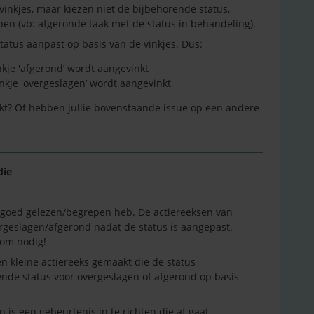
inkjes, maar kiezen niet de bijbehorende status,
en (vb: afgeronde taak met de status in behandeling).
tatus aanpast op basis van de vinkjes. Dus:
nkje 'afgerond’ wordt aangevinkt
inkje 'overgeslagen’ wordt aangevinkt
kt? Of hebben jullie bovenstaande issue op een andere
die
al goed gelezen/begrepen heb. De actiereeksen van
ergeslagen/afgerond nadat de status is aangepast.
som nodig!
en kleine actiereeks gemaakt die de status
nde status voor overgeslagen of afgerond op basis
n is een gebeurtenis in te richten die af gaat