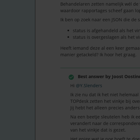
Behandelaren zetten namelijk wél de v
waardoor rapportages scheef gaan lop
Ik ben op zoek naar een JSON die de s
status is afgehandeld als het vi
status is overgeslagen als het v
Heeft iemand deze al een keer gemaa
manier getackeld? Ik hoor het graag.
Best answer by
Joost Oostin
Hi ​
@Y.Slenders
Ik zie nu dat ik het niet helema
TOPdesk zetten het vinkje bij ov
Jij hebt het alleen precies ander
Na een beetje sleutelen heb ik e
verandert naar de correspondere
van het vinkje dat is gezet.
Het enige wat je nog hoeft te doe