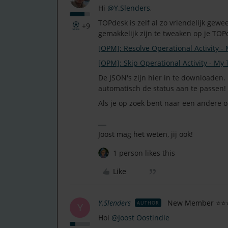
Hi ​
@Y.Slenders
,
TOPdesk is zelf al zo vriendelijk gewe
+9
gemakkelijk zijn te tweaken op je TOP
[OPM]: Resolve Operational Activity 
[OPM]: Skip Operational Activity - My
De JSON's zijn hier in te downloaden. 
automatisch de status aan te passen!
Als je op zoek bent naar een andere o
Joost mag het weten, jij ook!
1 person likes this
Like
Y.Slenders
New Member ⭐⭐
AUTHOR
Y
Hoi ​
@Joost Oostindie