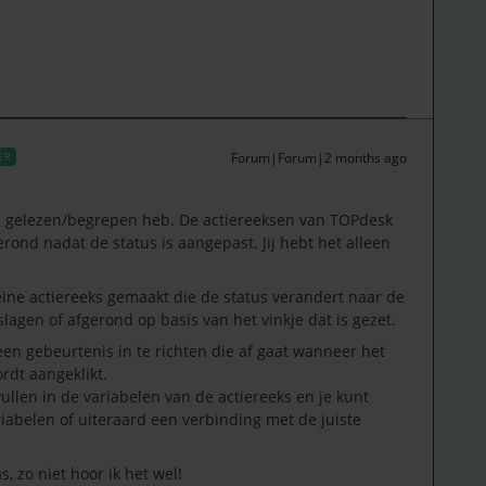
Forum|Forum|2 months ago
ER
oed gelezen/begrepen heb. De actiereeksen van TOPdesk
erond nadat de status is aangepast. Jij hebt het alleen
eine actiereeks gemaakt die de status verandert naar de
agen of afgerond op basis van het vinkje dat is gezet.
een gebeurtenis in te richten die af gaat wanneer het
rdt aangeklikt.
ullen in de variabelen van de actiereeks en je kunt
riabelen of uiteraard een verbinding met de juiste
s, zo niet hoor ik het wel!