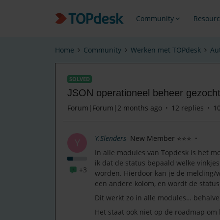
Community
Resourc
Home
Community
Werken met TOPdesk
Au
SOLVED
JSON operationeel beheer gezoch
Forum|Forum|2 months ago
12 replies
1
Y.Slenders
New Member ⭐⭐⭐
Y
In alle modules van Topdesk is het m
ik dat de status bepaald welke vinkj
+3
worden. Hierdoor kan je de melding/wi
een andere kolom, en wordt de status
Dit werkt zo in alle modules… behalv
Het staat ook niet op de roadmap om h