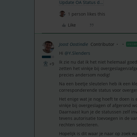
Update OA Status dropdown obv. vinkje (JvdK).json
1 person likes this
Like
Joost Oostindie
Contributor
ANSW
Hi ​
@Y.Slenders
Ik zie nu dat ik het niet helemaal g
+9
zetten het vinkje bij overgeslagen/afg
precies andersom nodig!
Na een beetje sleutelen heb ik een kl
corresponderende status voor overgesl
Het enige wat je nog hoeft te doen is 
vinkje bij overgeslagen of afgerond wo
Daarnaast kun je de statussen zelf inv
tevens autorisatie toevoegen in de va
rechten selecteren.
Hopelijk is dit waar je naar op zoek wa