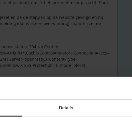
ze niet bestond, dus ik heb ook niet meer gezocht. Dank
gezet en de de stappen op de website gevolgd en hij
tmelding (dat is al een overwinning), maar hij zet de
sponse status: 204 No Content
llow-Origin=*,Cache-Control=no-store,Connection=keep-
 GMT,Server=openresty,X-Content-Type-
,nofollow,X-XSS-Protection=1; mode=block]
oring response data
essfully finished Step 1 'setResolvedFlag'
 ik niet ook ergens vertellen hoe de status heet die het
Details