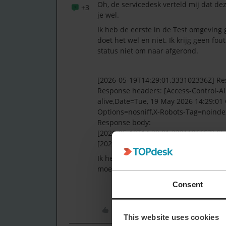
Oh, de servicedesk verteld mij dat de
+3
je wel.
Ik heb de eerste in de Test omgeving 
doet het wel en niet. Ik krijg geen fou
status niet om naar afgerond.
[2026-05-19T14:29:01.333102336Z] Re
Response headers: [Access-Control-A
alive,Date=Tue, 19 May 2026 14:29:01
Options=nosniff,X-Robots-Tag=noindex
Response body:
[2026-05-19T14:29:01.333112665Z] St
[2026-05-19T14:29:01.333121759Z] Succ
Ik heb het gevoel dat ik iets mis. Moet
moet gaan worden?
Consent
Like
This website uses cookies