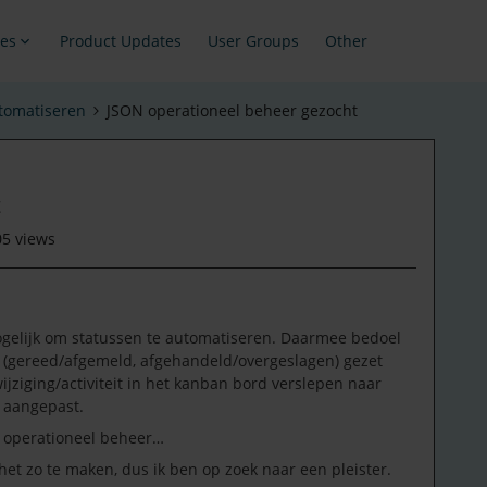
es
Product Updates
User Groups
Other
tomatiseren
JSON operationeel beheer gezocht
t
05 views
ogelijk om statussen te automatiseren. Daarmee bedoel
es (gereed/afgemeld, afgehandeld/overgeslagen) gezet
jziging/activiteit in het kanban bord verslepen naar
 aangepast.
e operationeel beheer…
et zo te maken, dus ik ben op zoek naar een pleister.