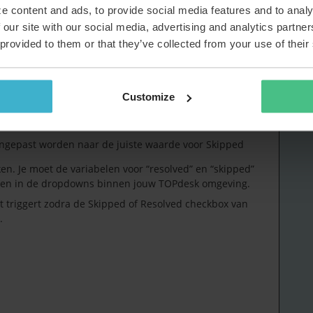
e content and ads, to provide social media features and to analy
Forum|Forum|2 months ago
 our site with our social media, advertising and analytics partn
etten juist alleen het vinkje en passen de dropdown
 provided to them or that they’ve collected from your use of their
is:
Customize
gepast worden naar de juiste waarde voor Resolved
gepast worden naar de juiste waarde voor Skipped
ken. Je moet de variabelen voor “resolved” en “skipped”
en in de dropdowns binnen jouw TOPdesk omgeving.
 triggert zodra de Skipped of Resolved checkbox van
.