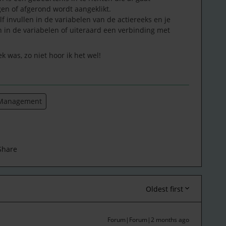
gen of afgerond wordt aangeklikt.
f invullen in de variabelen van de actiereeks en je
n in de variabelen of uiteraard een verbinding met
ek was, zo niet hoor ik het wel!
 Management
Share
Oldest first
Forum|Forum|2 months ago