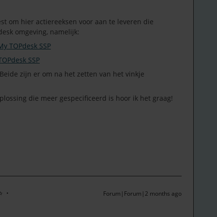
est om hier actiereeksen voor aan te leveren die
desk omgeving, namelijk:
- My TOPdesk SSP
 TOPdesk SSP
Beide zijn er om na het zetten van het vinkje
plossing die meer gespecificeerd is hoor ik het graag!
⭐
Forum|Forum|2 months ago