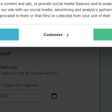
e content and ads, to provide social media features and to analy
cht behandelaarslicenties"
beschikbaar.
 our site with our social media, advertising and analytics partn
p datum (laatst actief). Door bijvoorbeeld een datum van
 provided to them or that they’ve collected from your use of their
zie je meteen welke behandelaars al zes maanden niet
scherm ook een export maken.
?
Customize