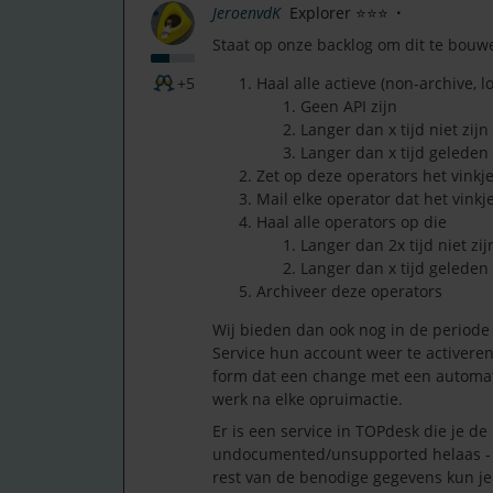
JeroenvdK
Explorer ⭐⭐⭐
Staat op onze backlog om dit te bouwe
+5
Haal alle actieve (non-archive, l
Geen API zijn
Langer dan x tijd niet zijn
Langer dan x tijd geleden
Zet op deze operators het vinkje
Mail elke operator dat het vinkje
Haal alle operators op die
Langer dan 2x tijd niet zi
Langer dan x tijd geleden 
Archiveer deze operators
Wij bieden dan ook nog in de periode 
Service hun account weer te activere
form dat een change met een automatio
werk na elke opruimactie.
Er is een service in TOPdesk die je de
undocumented/unsupported helaas - ik
rest van de benodige gegevens kun je 