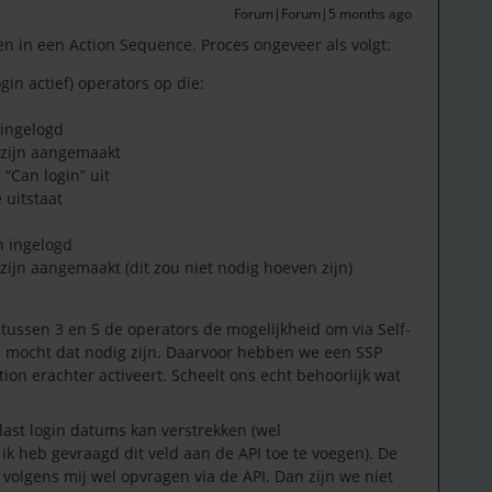
Forum|Forum|5 months ago
n in een Action Sequence. Proces ongeveer als volgt:
ogin actief) operators op die:
 ingelogd
 zijn aangemaakt
 “Can login” uit
 uitstaat
jn ingelogd
zijn aangemaakt (dit zou niet nodig hoeven zijn)
tussen 3 en 5 de operators de mogelijkheid om via Self-
n mocht dat nodig zijn. Daarvoor hebben we een SSP
n erachter activeert. Scheelt ons echt behoorlijk wat
 last login datums kan verstrekken (wel
 heb gevraagd dit veld aan de API toe te voegen). De
volgens mij wel opvragen via de API. Dan zijn we niet