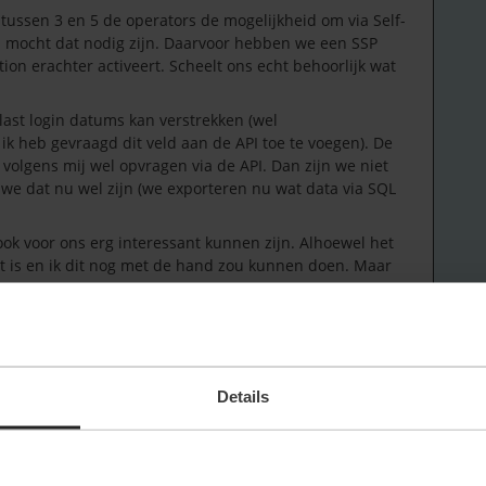
tussen 3 en 5 de operators de mogelijkheid om via Self-
n mocht dat nodig zijn. Daarvoor hebben we een SSP
n erachter activeert. Scheelt ons echt behoorlijk wat
 last login datums kan verstrekken (wel
 heb gevraagd dit veld aan de API toe te voegen). De
volgens mij wel opvragen via de API. Dan zijn we niet
s we dat nu wel zijn (we exporteren nu wat data via SQL
ook voor ons erg interessant kunnen zijn. Alhoewel het
ot is en ik dit nog met de hand zou kunnen doen. Maar
en.
Details
Forum|Forum|5 months ago
versie
15.10.012
.