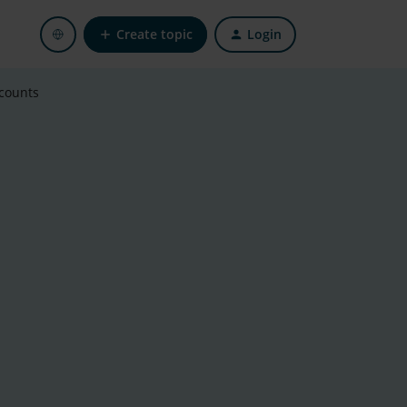
Create topic
Login
ccounts