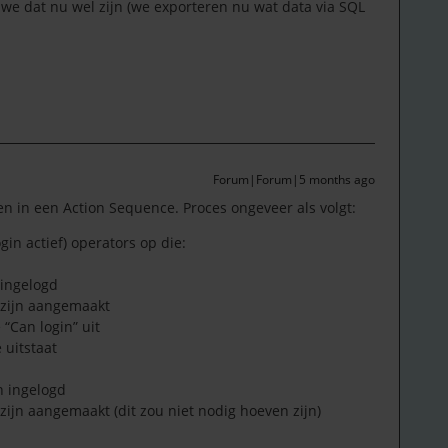
s we dat nu wel zijn (we exporteren nu wat data via SQL
Forum|Forum|5 months ago
n in een Action Sequence. Proces ongeveer als volgt:
ogin actief) operators op die:
 ingelogd
 zijn aangemaakt
 “Can login” uit
 uitstaat
jn ingelogd
zijn aangemaakt (dit zou niet nodig hoeven zijn)