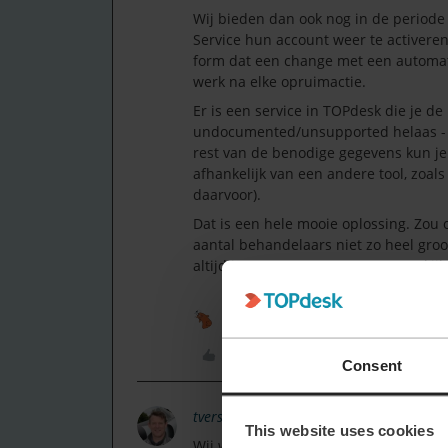
Wij bieden dan ook nog in de periode 
Service hun account weer te activere
form dat een change met een automatio
werk na elke opruimactie.
Er is een service in TOPdesk die je de
undocumented/unsupported helaas - ik
rest van de benodige gegevens kun je 
afhankelijk van een andere tool, zoal
daarvoor).
Dat is een hele mooie oplossing. Zou 
aantal behandelaars niet zo heel gro
altijd interessant om eens naar te kijk
1 person likes this
Like
Consent
tverschuur
Explorer ⭐⭐⭐⭐
This website uses cookies
Wij werken in de SaaS‑omgeving met 