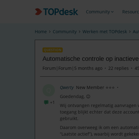
Community
Resourc
Home
Community
Werken met TOPdesk
Au
QUESTION
Automatische controle op inactiev
Forum|Forum|5 months ago
22 replies
4
Qwerty
New Member ⭐⭐⭐
Q
Goedendag, 😉
+1
Wij ontvangen regelmatig aanvragen 
toegang blijkt echter dat deze accoun
gebruikt.
Daarom overweeg ik om een automatisc
“Laatste actief”), waarbij wordt gekek