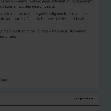
riode (x aantal weken) geen activiteit of inlogmoment
isch kunnen worden gearchiveerd.
 in te richten met dan gelijktijdig een informatiemail
rdt verstuurd. Of zou dit binnen TOPdesk ook haalbaar
ing mee heeft en of de TOPdesk-API’s de juiste velden
inrichten.
Share
Oldest first