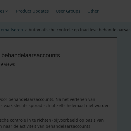
es
Product Updates
User Groups
Other
tomatiseren
Automatische controle op inactieve behandelaarsa
e behandelaarsaccounts
59 views
voor behandelaarsaccounts. Na het verlenen van
ts vaak slechts sporadisch of zelfs helemaal niet worden
he controle in te richten (bijvoorbeeld op basis van
en naar de activiteit van behandelaarsaccounts.