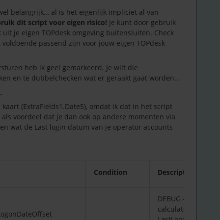
el belangrijk… al is het eigenlijk impliciet al van
uik dit script voor eigen risico!
Je kunt door gebruik
k uit je eigen TOPdesk omgeving buitensluiten. Check
kt voldoende passend zijn voor jouw eigen TOPdesk
turen heb ik geel gemarkeerd. Je wilt die
kijken en te dubbelchecken wat er geraakt gaat worden…
.
 kaart (ExtraFields1.Date5), omdat ik dat in het script
t als voordeel dat je dan ook op andere momenten via
ken wat de Last login datum van je operator accounts
Condition
Description
DEBUG – Check
calculation for
LogonDateOffset
LastLogonDate