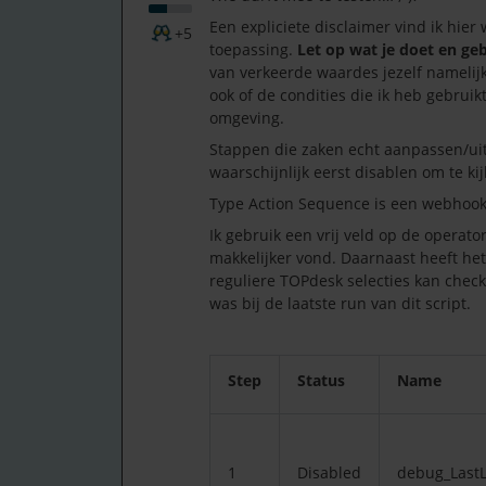
Een expliciete disclaimer vind ik hier w
+5
toepassing.
Let op wat je doet en gebr
van verkeerde waardes jezelf namelij
ook of de condities die ik heb gebrui
omgeving.
Stappen die zaken echt aanpassen/uits
waarschijnlijk eerst disablen om te 
Type Action Sequence is een webhook
Ik gebruik een vrij veld op de operator
makkelijker vond. Daarnaast heeft he
reguliere TOPdesk selecties kan chec
was bij de laatste run van dit script.
Step
Status
Name
1
Disabled
debug_Last