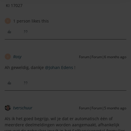
KI 17027
1 person likes this
R
Rosy
Forum|Forum|6 months ago
R
Ah geweldig, dankje ​
@Johan Edens
!
tverschuur
Forum|Forum|5 months ago
Als ik het goed begrijp, wil je dat er automatisch één of
meerdere deelmeldingen worden aangemaakt, afhankelijk
van wat de gebruiker invult in het Selfserviceportal-formulier.