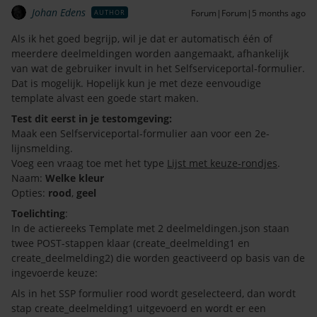
Johan Edens
Forum|Forum|5 months ago
AUTHOR
Als ik het goed begrijp, wil je dat er automatisch één of
meerdere deelmeldingen worden aangemaakt, afhankelijk
van wat de gebruiker invult in het Selfserviceportal-formulier.
Dat is mogelijk. Hopelijk kun je met deze eenvoudige
template alvast een goede start maken.
Test dit eerst in je testomgeving:
Maak een Selfserviceportal-formulier aan voor een 2e-
lijnsmelding.
Voeg een vraag toe met het type
Lijst met keuze-rondjes
.
Naam:
Welke kleur
Opties:
rood
,
geel
Toelichting
:
In de actiereeks Template met 2 deelmeldingen.json staan
twee POST-stappen klaar (create_deelmelding1 en
create_deelmelding2) die worden geactiveerd op basis van de
ingevoerde keuze:
Als in het SSP formulier rood wordt geselecteerd, dan wordt
stap create_deelmelding1 uitgevoerd en wordt er een