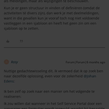
als meldingen, maar als wijzigingen te beschouwen.
Kun je er geen structuur in vinden of definiëren (omdat de
activiteiten té divers zijn), dan werk je met deelmeldingen,
want in die gevallen kun je vooraf toch nog niet voldoende
vastleggen in een sjabloon en heeft het geen zin om een
sjabloon op te zetten.
Rosy
Forum|Forum|6 months ago
R
Nuttige gedachtewisseling dit. Ik vermoed dat ik op zoek ben
naar dezelfde oplossing, even voor de zekerheid ​
@Johan
Edens
:
Ik ben zelf op zoek naar een manier om het volgende te
realiseren:
Ik zou willen dat wanneer in het Self Service Portal door een
aanvrager een formulier wordt ingevuld, waarbij bij bepaalde