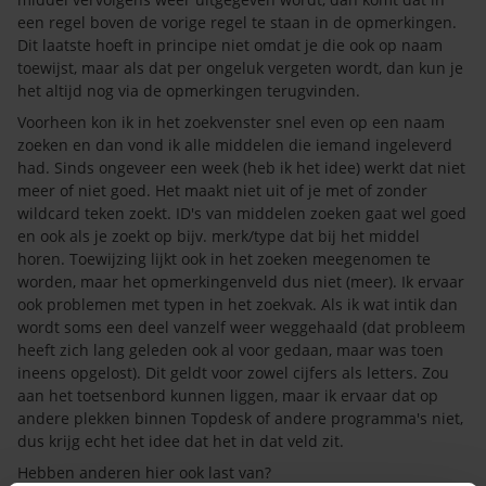
een regel boven de vorige regel te staan in de opmerkingen.
Dit laatste hoeft in principe niet omdat je die ook op naam
toewijst, maar als dat per ongeluk vergeten wordt, dan kun je
het altijd nog via de opmerkingen terugvinden.
Voorheen kon ik in het zoekvenster snel even op een naam
zoeken en dan vond ik alle middelen die iemand ingeleverd
had. Sinds ongeveer een week (heb ik het idee) werkt dat niet
meer of niet goed. Het maakt niet uit of je met of zonder
wildcard teken zoekt. ID's van middelen zoeken gaat wel goed
en ook als je zoekt op bijv. merk/type dat bij het middel
horen. Toewijzing lijkt ook in het zoeken meegenomen te
worden, maar het opmerkingenveld dus niet (meer). Ik ervaar
ook problemen met typen in het zoekvak. Als ik wat intik dan
wordt soms een deel vanzelf weer weggehaald (dat probleem
heeft zich lang geleden ook al voor gedaan, maar was toen
ineens opgelost). Dit geldt voor zowel cijfers als letters. Zou
aan het toetsenbord kunnen liggen, maar ik ervaar dat op
andere plekken binnen Topdesk of andere programma's niet,
dus krijg echt het idee dat het in dat veld zit.
Hebben anderen hier ook last van?