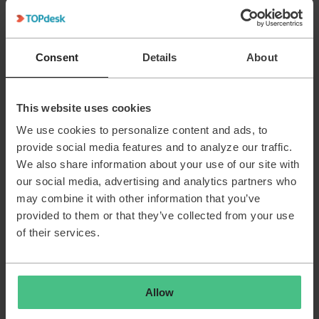
Update 5-2-2026: De problemen met typen ervaren mijn
helpdeskcollega's ook.
Consent
Details
About
Best answer by
Astrid
This website uses cookies
Ik had een ticket aangemaakt bij My
We use cookies to personalize content and ads, to
Topdesk. Onderstaand is het antwoord. Dit
provide social media features and to analyze our traffic.
heeft vermoedelijk ook invloed op het
zoekresultaat uit het opmerkingenveld
We also share information about your use of our site with
wanneer er spaties in de zoekopdracht
our social media, advertising and analytics partners who
gebruikt worden.
may combine it with other information that you’ve
provided to them or that they’ve collected from your use
of their services.
Allow