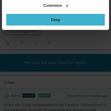
Customize
Deny
If there aren't cats in heaven, then i'm not going!
Asset Management
This topic has been closed for replies.
1 reply
Astrid
Forum|Forum|6 months ago
AUTHOR
ANSWER
Ik had een ticket aangemaakt bij My Topdesk. Onderstaand is
het antwoord. Dit heeft vermoedelijk ook invloed op het