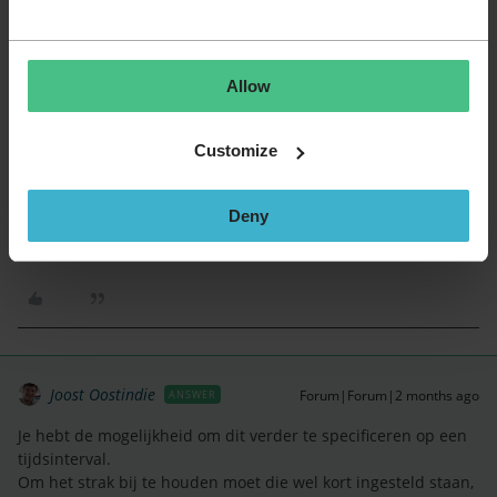
Joost mag het weten, jij ook!
Allow
Customize
edwintalsma
Forum|Forum|2 months ago
AUTHOR
Deny
Dit is helaas niet helemaal wat we zoeken, want je kunt niet
filteren op wanneer die interactie was.
Joost Oostindie
Forum|Forum|2 months ago
ANSWER
Je hebt de mogelijkheid om dit verder te specificeren op een
tijdsinterval.
Om het strak bij te houden moet die wel kort ingesteld staan,