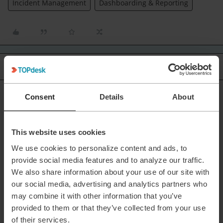
Incident Management
Dashboarding & Reporting
Oldest first
4 replies
Joost Oostindie
Consent
Details
About
Forum|Forum|2 months ago
Hi Edwin,
Een soortgelijke vraag is niet zo lang geleden gesteld.
This website uses cookies
Het antwoord dat ik daar heb gegeven zou ik hier ook mee
We use cookies to personalize content and ads, to
beginnen, om te kijken of je voor elkaar krijgt om het aantal
provide social media features and to analyze our traffic.
interacties te zien die een behandelaar heeft gehad met een
ticket.
We also share information about your use of our site with
our social media, advertising and analytics partners who
Je vindt hem hier:
may combine it with other information that you’ve
Rapportage behandelaar looptijd incidenten en service
provided to them or that they’ve collected from your use
request laatste 3 maanden | TOPdesk
of their services.