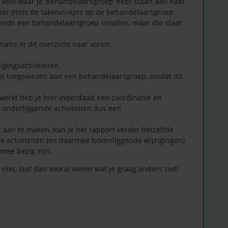
et veld waar je ‘behandelaarsgroep’ hebt staan aan naar
 hier (mits de takenvinkjes op de behandelaarsgroep
teeds een behandelaarsgroep invullen, maar die staat
rmatie in dit overzicht naar voren.
gingsactiviteiten.
wel toegewezen aan een behandelaarsgroep, omdat dit
 werkt heb je hier inderdaad een coördinator en
 onderliggende activiteiten dus een
 aan te maken, kun je het rapport verder hetzelfde
e activiteiten (en daarmee bovenliggende wijzigingen)
 mee bezig zijn.
 niet, laat dan vooral weten wat je graag anders ziet!