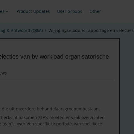
es
Product Updates
User Groups
Other
aag & Antwoord (Q&A)
Wijzigingsmodule: rapportage en selectie
lecties van bv workload organisatorische
iews
ms, die uit meerdere behandelaarsgroepen bestaan.
checks of nakomen SLA’s moeten er vaak overzichten
 teams, over een specifieke periode, van specifieke