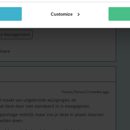
t niet slimmer voor elkaar zonder eerdere
en. Maar: wat slimmer kan moet slimmer kunnen!
Customize
llie tips of feedback.
ge Management
Share
Forum|Forum|3 months ago
t maakt van uitgebreide wijzigingen, de
t deze daar niet standaard in is meegegeven.
pportage redelijk, maar zou je deze in plaats daarvan
willen doen: