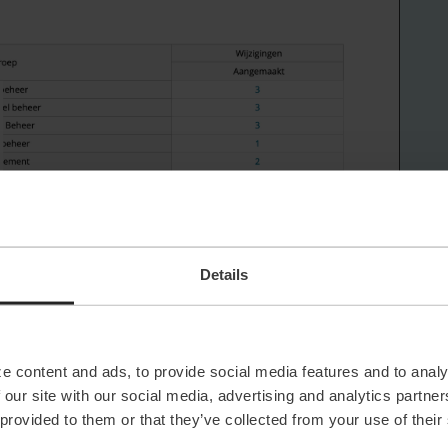
Details
en voor een behandelaar dat is te summier.
Wellicht
e content and ads, to provide social media features and to analy
n hoe beter overzicht te krijgen in alle tickets hoe je
s die te laat zijn, tickets die een lange doorlooptijd
 our site with our social media, advertising and analytics partn
staan, als er iemand ziek is of vakantie heeft je kun
 provided to them or that they’ve collected from your use of their
lings ben ik dus gewend dat je dat makkelijk in een