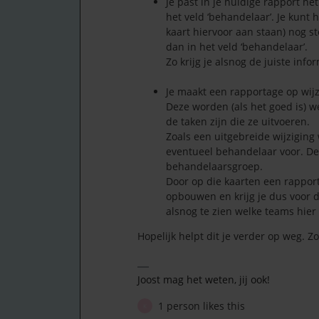
Je past in je huidige rapport h
het veld ‘behandelaar’. Je kunt
kaart hiervoor aan staan) nog s
dan in het veld ‘behandelaar’.
Zo krijg je alsnog de juiste info
Je maakt een rapportage op wijzi
Deze worden (als het goed is) 
de taken zijn die ze uitvoeren.
Zoals een uitgebreide wijziging
eventueel behandelaar voor. De
behandelaarsgroep.
Door op die kaarten een rapport
opbouwen en krijg je dus voor d
alsnog te zien welke teams hier
Hopelijk helpt dit je verder op weg. Zo
Joost mag het weten, jij ook!
1 person likes this
K