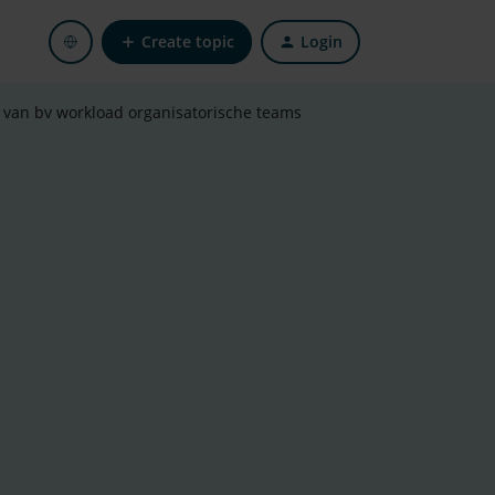
Create topic
Login
s van bv workload organisatorische teams