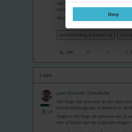
overzicht kunt filteren. We krijgen da
inrichingskeuzes aan te moeten pass
Deny
Reuze benieuwd en alvast dank voor ju
Dashboarding & Reporting
Chan
Like
1 reply
Joost Oostindie
Contributor
Het klopt dat wanneer je een overzich
behandelaarsgroep onbekend is, omda
+9
Volgens mij klopt de opbouw van je ra
één of beide van de volgende dingen 