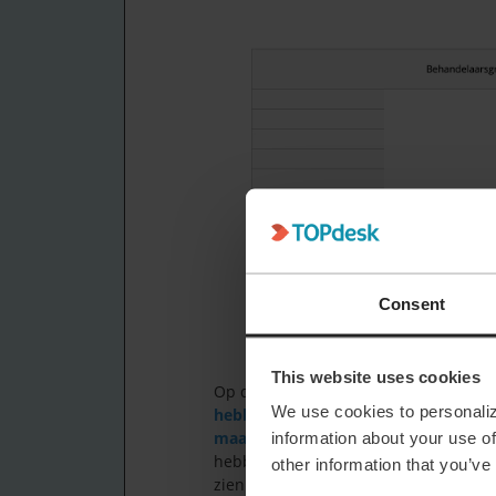
Consent
This website uses cookies
Op de homepage staan alleen aantall
We use cookies to personaliz
hebben jullie slimme tips of ervaringe
maar wilt
(denk aan voorbeelden ticket
information about your use of
hebben, prio 1 tickets die te lang open
other information that you’ve
zien wat er speeltetc). Van andere too