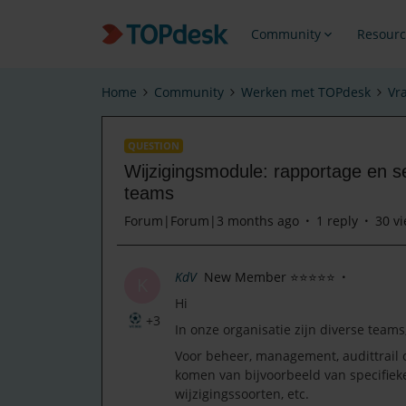
Community
Resourc
Home
Community
Werken met TOPdesk
Vr
QUESTION
Wijzigingsmodule: rapportage en se
teams
Forum|Forum|3 months ago
1 reply
30 v
KdV
New Member ⭐⭐⭐⭐⭐
K
Hi
+3
In onze organisatie zijn diverse tea
Voor beheer, management, audittrail 
komen van bijvoorbeeld van specifieke
wijzigingssoorten, etc.