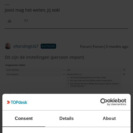
Joost mag het weten, jij ook!
ehorstingUGT
Forum|Forum|3 months ago
AUTHOR
Dit zijn de instellingen (persoon import)
Consent
Details
About