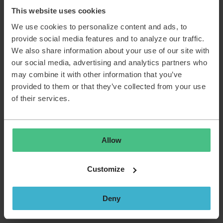
This website uses cookies
We use cookies to personalize content and ads, to
Ook voor deze opties alles al getest, zonder succes..
provide social media features and to analyze our traffic.
We also share information about your use of our site with
our social media, advertising and analytics partners who
may combine it with other information that you’ve
provided to them or that they’ve collected from your use
of their services.
Allow
Customize
Deny