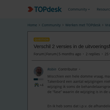
Community
Resourc
Home
Community
Werken met TOPdesk
Vr
QUESTION
Verschil 2 versies in de uitvoerings
Forum|Forum|5 months ago
2 replies
25 
Robin
Contributor
Miscchien een hele domme vraag, maar
Takenbord een aantal wijzigingen niet
+4
wijziging ik soms de behandelaarsgroe
de “fase” waarin de wijziging is in de 
En ik heb soms dat i.p.v. de afhande