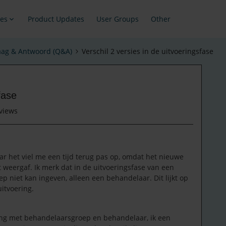
es
Product Updates
User Groups
Other
aag & Antwoord (Q&A)
Verschil 2 versies in de uitvoeringsfase
fase
views
 het viel me een tijd terug pas op, omdat het nieuwe
 weergaf. Ik merk dat in de uitvoeringsfase van een
p niet kan ingeven, alleen een behandelaar. Dit lijkt op
uitvoering.
ling met behandelaarsgroep en behandelaar, ik een