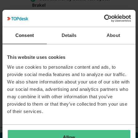
Brakel
@Astrid
het beste is om dit gelijk in het
Engels te doen zodat alle product manager
binnen TOPdesk het direct kunnen lezen.
We hebben namelijk niet alleen product
Consent
Details
About
managers in Nederland, maar ook in
Duitsland en Hongarije. Op die manier
blijven binnenkomende ideeën voor alle
This website uses cookies
product managers toegankelijk.
We use cookies to personalize content and ads, to
provide social media features and to analyze our traffic.
We also share information about your use of our site with
If there aren't cats in heaven, then i'm not going!
our social media, advertising and analytics partners who
may combine it with other information that you’ve
Incident Management
Self-Service Portal
provided to them or that they’ve collected from your use
of their services.
Allow