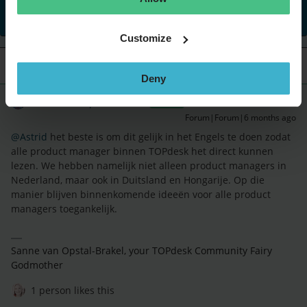
This topic has been closed for replies.
Customize
1 reply
Deny
Sanne van Opstal-Brakel
ANSWER
Forum|Forum|6 months ago
@Astrid
het beste is om dit gelijk in het Engels te doen zodat
alle product manager binnen TOPdesk het direct kunnen
lezen. We hebben namelijk niet alleen product managers in
Nederland, maar ook in Duitsland en Hongarije. Op die
manier blijven binnenkomende ideeën voor alle product
managers toegankelijk.
Sanne van Opstal-Brakel, your TOPdesk Community Fairy
Godmother
1 person likes this