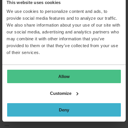
This website uses cookies
daarachter dat zij ook verantwoordelijk zijn voor de inhoud
en correctheid hiervan op de asset kaart.
We use cookies to personalize content and ads, to
provide social media features and to analyze our traffic.
Als zij hulp nodig hebben bij het bijhouden van de inhoud
kan dat op een aantal manieren:
We also share information about your use of our site with
our social media, advertising and analytics partners who
Operationele reeksen die activiteiten aanmaken voor de
may combine it with other information that you’ve
behandelaarsgroepen met een check op de inhoud van
provided to them or that they’ve collected from your use
de asset kaarten
of their services.
Een actiereeks die een melding/wijziging aanmaakt op
basis van een herinneringsdatum op de asset kaart,
met de vraag de genoemde controles uit te voeren
Die laatste is een oplossing die we gebruiken bij de check op
Allow
inhoud, verlopen certificaten, of ander soort checks voor
applicaties.
Customize
Uiteindelijk is er altijd iemand verantwoordelijk voor de
inhoud van assets, in dit geval is het borgen daarvan bij de
groep die de applicatie beheert in onze ogen één van de
Deny
meest logische en beheersbare oplossingen.