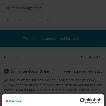
Incident Management
This topic has been closed for replies.
Oldest first
4 replies
Sanne van Opstal-Brakel
Forum|Forum|4 months ago
@Maurice Wetzels
ik heb hier zelf nog niets over gehoord,
wilt verder ansich ook niet betekenen. Ik denk wel dat het een
goede is om dit idee via tip in te dienen zodat je wens/idee
direct bij de juiste mensen intern uit komt.