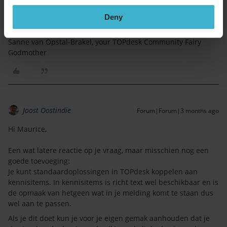
Dat kan hier ​
@Maurice Wetzels
https://tip.topdesk.com/
En dan rechtsboven in ‘submit idea’
Deny
Sanne van Opstal-Brakel, your TOPdesk Community Fairy
Godmother
Joost Oostindie
Forum|Forum|3 months ago
Hi Maurice,
Een wat latere reactie op je vraag, maar misschien nog een
goede toevoeging:
Je kunt standaardoplossingen in TOPdesk koppelen aan
kennisitems. In kennisitems is richt text wel beschikbaar en is
de opmaak van hetgeen wat in je melding komt te staan dus
wel aan te passen.
Als je dit doet kun je voor je eigen gemak aanhouden dat je