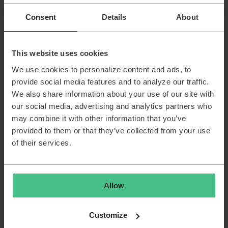
Sanne van Opstal-Brakel, your TOPdesk Community Fairy
Consent
Details
About
Godmother
This website uses cookies
We use cookies to personalize content and ads, to
Maurice Wetzels
Forum|Forum|4 months ago
AUTHOR
provide social media features and to analyze our traffic.
M
We also share information about your use of our site with
Hallo Sanne,
our social media, advertising and analytics partners who
may combine it with other information that you’ve
Dankjewel voor jouw reactie. Ik ben nogal zoekende waar ik
provided to them or that they’ve collected from your use
dit als tip kan indienen.
of their services.
Allow
Sanne van Opstal-Brakel
Forum|Forum|4 months ago
Customize