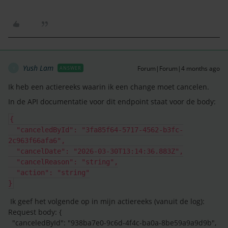
Yush Lam
Forum|Forum|4 months ago
ANSWER
Y
Ik heb een actiereeks waarin ik een change moet cancelen.
In de API documentatie voor dit endpoint staat voor de body:
{
  "canceledById": "3fa85f64-5717-4562-b3fc-
2c963f66afa6",
  "cancelDate": "2026-03-30T13:14:36.883Z",
  "cancelReason": "string",
  "action": "string"
}
Ik geef het volgende op in mijn actiereeks (vanuit de log):
Request body: {
"canceledById": "938ba7e0-9c6d-4f4c-ba0a-8be59a9a9d9b",