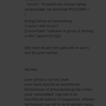
"action": "Er wordt een nieuwe laptop
aangevraagd. zie aanvraag RFC2623451."
}
Ik krijg hierop de foutmelding
{"status":400,"errors":
[{"errorCode":"operator or group is missing
a role","appliesTo":[]}]}
Wie heeft dit wel eens gebruikt en wat is
dan de juiste syntax?
Hoi Ron,
Jouw syntax is correct. Jouw
error komt doordat de betreffende
behandelaar of behandelaarsgroep achter
jouw “
canceledById”
nog niet in de
betreffende taak/rol is toegewezen. Oftewel
het bestaat nog niet in de dropdown menu.