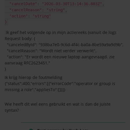
  "cancelDate": "2026-03-30T13:14:36.883Z",
  "cancelReason": "string",
  "action": "string"
}
Ik geef het volgende op in mijn actiereeks (vanuit de log):
Request body: {
"canceledById": "938ba7e0-9c6d-4f4c-ba0a-8be59a9a9d9b",
"cancelReason": "Wordt niet verder verwerkt",
"action": "Er wordt een nieuwe laptop aangevraagd. zie
aanvraag RFC2623451."
}
Ik krijg hierop de foutmelding
{"status":400,"errors":[{"errorCode":"operator or group is
missing a role","appliesTo":[]}]}
Wie heeft dit wel eens gebruikt en wat is dan de juiste
syntax?