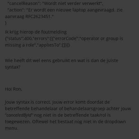
"cancelReason": "Wordt niet verder verwerkt",
"action": "Er wordt een nieuwe laptop aangevraagd. zie
aanvraag RFC2623451."
}
Ik krijg hierop de foutmelding
{"status":400,"errors":[{"errorCode":"operator or group is
missing a role","appliesTo":[]}]}
Wie heeft dit wel eens gebruikt en wat is dan de juiste
syntax?
Hoi Ron,
Jouw syntax is correct. Jouw error komt doordat de
betreffende behandelaar of behandelaarsgroep achter jouw
“
canceledById”
nog niet in de betreffende taak/rol is
toegewezen. Oftewel het bestaat nog niet in de dropdown
menu.