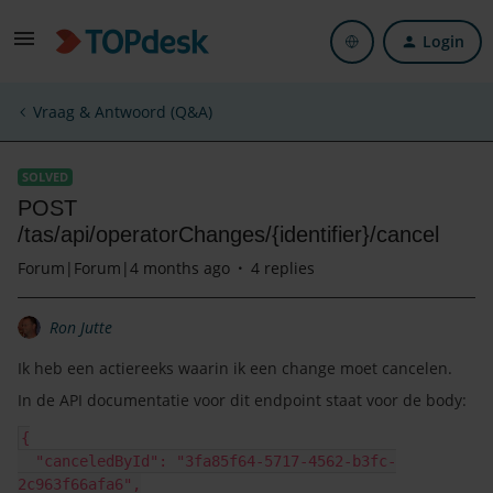
Login
Vraag & Antwoord (Q&A)
SOLVED
POST
/tas/api/operatorChanges/{identifier}/cancel
Forum|Forum|4 months ago
4 replies
Ron Jutte
Ik heb een actiereeks waarin ik een change moet cancelen.
In de API documentatie voor dit endpoint staat voor de body:
{
  "canceledById": "3fa85f64-5717-4562-b3fc-
2c963f66afa6",