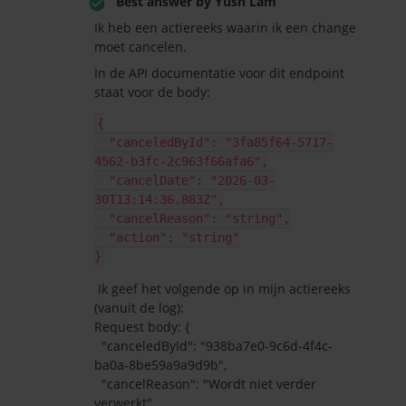
Best answer by
Yush Lam
Ik heb een actiereeks waarin ik een change
moet cancelen.
In de API documentatie voor dit endpoint
staat voor de body:
{
  "canceledById": "3fa85f64-5717-
4562-b3fc-2c963f66afa6",
  "cancelDate": "2026-03-
30T13:14:36.883Z",
  "cancelReason": "string",
  "action": "string"
}
Ik geef het volgende op in mijn actiereeks
(vanuit de log):
Request body: {
"canceledById": "938ba7e0-9c6d-4f4c-
ba0a-8be59a9a9d9b",
"cancelReason": "Wordt niet verder
verwerkt",