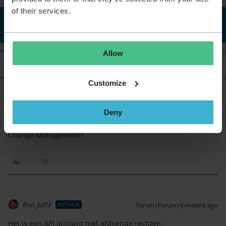
of their services.
This topic has been closed for replies.
Allow
Oldest first
4 replies
Customize
tverschuur
Forum|Forum|4 months ago
Deny
Heeft de operator (gebruiker) die je invult bij canceledById
wel de juiste rol of rechten binnen de TOPdesk‑module
Change Management?
Ron Jutte
Forum|Forum|4 months ago
AUTHOR
Het is een API account met afdoende rechten