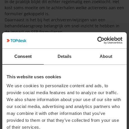
In de praktijk blijkt dit echter regelmatig een zoektocht. Het
kost soms moeite om te achterhalen welke actiereeks aan een
formulier gekoppeld is.
Daarnaast is het bij het archiveren/wijzigen van een
behandelaarsgroep belangrijk om snel inzicht te hebben in
de impact op SSP-formulieren.
Ook wijzigingen in categorieën en subcategorieën kunnen
impact hebben op SSP-formulieren en moeten daarom
inzichtelijk zijn.
Consent
Details
About
Daarom overweeg ik om een assetsjabloon aan te maken met
de naam Selfserviceportal Formulier.
In dit sjabloon wordt elk SSP-formulier als een afzonderlijk
asset vastgelegd.
This website uses cookies
In het assetsjabloon worden minimaal de volgende velden
We use cookies to personalize content and ads, to
opgenomen:
provide social media features and to analyze our traffic.
Behandelaarsgroep
We also share information about your use of our site with
Eigenaar
our social media, advertising and analytics partners who
Actiereeks
may combine it with other information that you’ve
Categorie
provided to them or that they’ve collected from your use
Subcategorie
etc.
of their services.