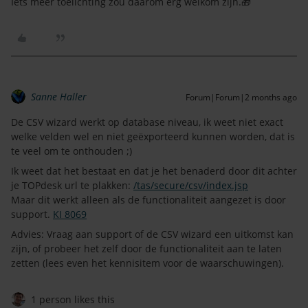
Iets meer toelichting zou daarom erg welkom zijn.🎁
Sanne Haller
Forum|Forum|2 months ago
De CSV wizard werkt op database niveau, ik weet niet exact
welke velden wel en niet geëxporteerd kunnen worden, dat is
te veel om te onthouden ;)
Ik weet dat het bestaat en dat je het benaderd door dit achter
je TOPdesk url te plakken:
/tas/secure/csv/index.jsp
Maar dit werkt alleen als de functionaliteit aangezet is door
support.
KI 8069
Advies: Vraag aan support of de CSV wizard een uitkomst kan
zijn, of probeer het zelf door de functionaliteit aan te laten
zetten (lees even het kennisitem voor de waarschuwingen).
1 person likes this