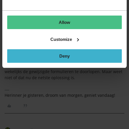
Met name "overweeg", omdat het om een paar honderd
formulieren gaat en er meerdere SSP-formulierbouwers zijn.
😄😄
Allow
De uitdaging is namelijk om dit op een consistente manier te
organiseren en te beheren.
Het zou goed zijn als Topdesk hier meer aandacht voor heeft.
Customize
Precies die overweging had/heb ik ook. Maar ook wij zitten
met meerdere bouwers. Probeer het dan maar eens up-to-
Deny
date te houden inderdaad. Zelf zat ik er nog wel aan te
denken om een operationele taak aan te maken en dan
wekelijks de gewijzigde formulieren te doorlopen. Maar weet
niet of dat nu de netste oplossing is.
Herinner je gisteren, droom van morgen, geniet vandaag!