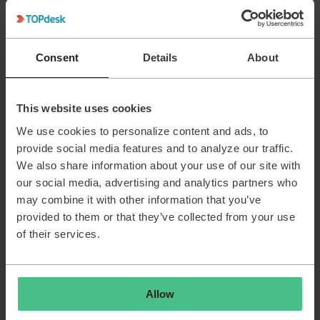
Consent
Details
About
This website uses cookies
Ik heb nog niet gevonden waar dit aan te passen is. Mocht ik
het vinden zal ik het je laten weten. Misschien bij instellingen
We use cookies to personalize content and ads, to
=> ondersteunende bestanden => personen => aanpasbare
provide social media features and to analyze our traffic.
namen misschien?
We also share information about your use of our site with
our social media, advertising and analytics partners who
1 person likes this
may combine it with other information that you’ve
provided to them or that they’ve collected from your use
of their services.
Sanne Haller
Forum|Forum|4 months ago
Allow
Dit zijn idd namen die aangepast kunnen worden naar wens.