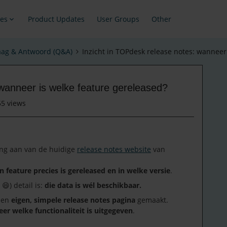
es
Product Updates
User Groups
Other
aag & Antwoord (Q&A)
Inzicht in TOPdesk release notes: wanneer
 wanneer is welke feature gereleased?
55 views
king aan van de huidige
release notes website
van
 feature precies is gereleased en in welke versie
.
😄) detail is:
die data is wél beschikbaar.
 een
eigen, simpele release notes pagina
gemaakt.
er welke functionaliteit is uitgegeven
.