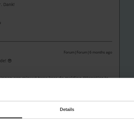
r. Dank!

Forum|Forum|6 months ago
ode! 😎
 binnen een minuut twee keer de melding
Attempting to
Details
r
Forum|Forum|6 months ago