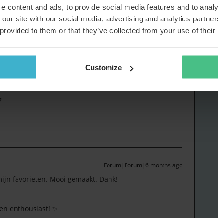
ode! 😎
e content and ads, to provide social media features and to analy
 our site with our social media, advertising and analytics partn
 provided to them or that they’ve collected from your use of their
 binnen een minuut twee keer de melding
Attempting to
de melding; dat klopt. Ik ben bezig op de achtergrond
Customize
dt op Github Pages i.p.v. op een IIS server met Blazor.

Forum|Forum|6 months ago
ijn favorieten. Mooi gemaakt. Dank!
en enthousiast! ✨