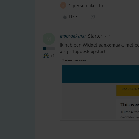
1 person likes this
R
Like
mpbraaksma
Starter ⭐
M
Ik heb een Widget aangemaakt met een 
als je Topdesk opstart.
+1