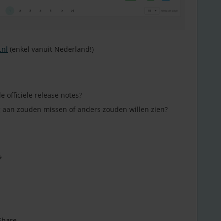
.nl
(enkel vanuit Nederland!)
de officiële release notes?
nog aan zouden missen of anders zouden willen zien?

Share