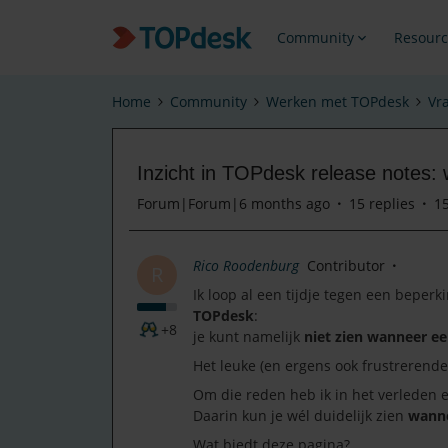
Community
Resourc
Home
Community
Werken met TOPdesk
Vr
Inzicht in TOPdesk release notes:
Forum|Forum|6 months ago
15 replies
1
Rico Roodenburg
Contributor
R
Ik loop al een tijdje tegen een beper
TOPdesk
:
+8
je kunt namelijk
niet zien wanneer een
Het leuke (en ergens ook frustrerende 
Om die reden heb ik in het verleden
Daarin kun je wél duidelijk zien
wanne
Wat biedt deze pagina?