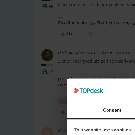
Leuk om te horen, daar doe ik het voo
+8
Rico Roodenburg - Sharing is caring 
Like
Bastiaan Meerinzicht
Starter ⭐⭐⭐⭐⭐
Ziet er heel goed uit, zelf een dark-m
+3
p.s. Ik kreeg net bovenin het scherm
reconnect to the server: 1 0f 8
2 people like this
R
M
Consent
Like
This website uses cookies
Rico Roodenburg
Contributo
AUTHOR
R