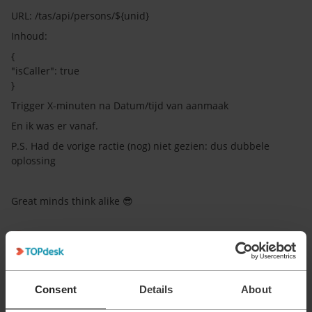
URL: /tas/api/persons/${unid}
Inhoud:
{
"isCaller": true
}
Trigger X-minuten na Datum/tijd van aanmaak
En ik was er vanaf.
P.S. Had de vorige ractie (nog) niet gezien: dus dubbele
oplossing
Great minds think alike 😎
1 person likes this
W
Consent
Details
About