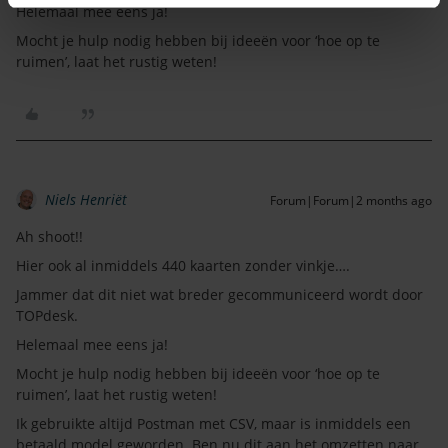
Helemaal mee eens ja!
Mocht je hulp nodig hebben bij ideeën voor ‘hoe op te
ruimen’, laat het rustig weten!
Niels Henriët
Forum|Forum|2 months ago
Ah shoot!!
Hier ook al inmiddels 440 kaarten zonder vinkje….
Jammer dat dit niet wat breder gecommuniceerd wordt door
TOPdesk.
Helemaal mee eens ja!
Mocht je hulp nodig hebben bij ideeën voor ‘hoe op te
ruimen’, laat het rustig weten!
Ik gebruikte altijd Postman met CSV, maar is inmiddels een
betaald model geworden. Ben nu dit aan het omzetten naar