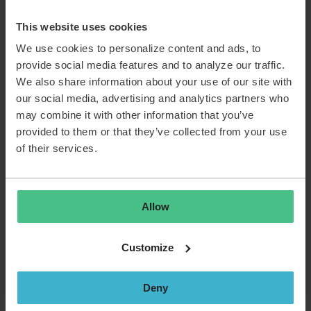
Niels Henriët
Forum|Forum|2 months ago
This website uses cookies
Ah shoot!!
We use cookies to personalize content and ads, to
Hier ook al inmiddels 440 kaarten zonder vinkje….
provide social media features and to analyze our traffic.
Jammer dat dit niet wat breder gecommuniceerd wordt door
We also share information about your use of our site with
TOPdesk.
our social media, advertising and analytics partners who
may combine it with other information that you’ve
provided to them or that they’ve collected from your use
Herinner je gisteren, droom van morgen, geniet vandaag!
of their services.
Allow
Sanne Haller
Forum|Forum|2 months ago
AUTHOR
Ah shoot!!
Customize
Hier ook al inmiddels 440 kaarten zonder vinkje….
Jammer dat dit niet wat breder gecommuniceerd wordt door
Deny
TOPdesk.