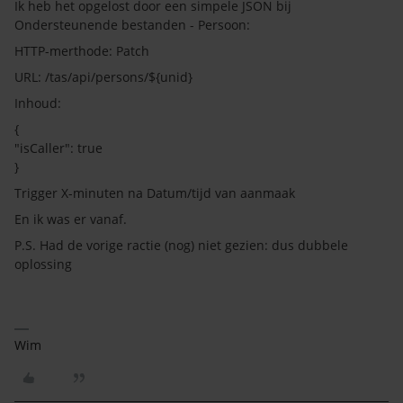
Ik heb het opgelost door een simpele JSON bij
Ondersteunende bestanden - Persoon:
HTTP-merthode: Patch
URL: /tas/api/persons/${unid}
Inhoud:
{
"isCaller": true
}
Trigger X-minuten na Datum/tijd van aanmaak
En ik was er vanaf.
P.S. Had de vorige ractie (nog) niet gezien: dus dubbele
oplossing
Wim