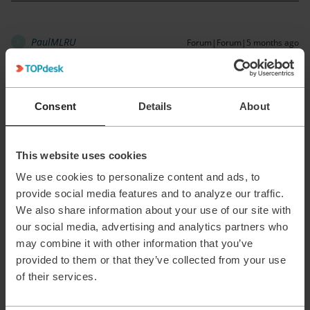
PaulMLRU
Forum|Forum|5 months ago
P
Vraag vanuit on-premise klant. Geldigheid topdesk browser
certificaten worden steeds korter tot aan 47 dagen in 2029
(zie mijn vraag TDR26 03 1402). Gaat er voor TopDesk een
Consent
Details
About
automatische certificaten vernieuw tool geimplementeerd
worden?
This website uses cookies
2 people like this
R
We use cookies to personalize content and ads, to
provide social media features and to analyze our traffic.
We also share information about your use of our site with
our social media, advertising and analytics partners who
may combine it with other information that you’ve
Ronald de Raat
Forum|Forum|5 months ago
R
provided to them or that they’ve collected from your use
Vraag vanuit on-premise klant. Geldigheid topdesk browser
of their services.
certificaten worden steeds korter tot aan 47 dagen in 2029
(zie mijn vraag TDR26 03 1402). Gaat er voor TopDesk een