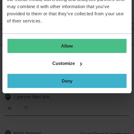
8 people like this
K
may combine it with other information that you’ve
provided to them or that they’ve collected from your use
of their services.
Oldest first
4 replies
Allow
Christiaan Fousert
Forum|Forum|6 months ago
Customize
Gefeliciteerd ​
@Robin Noppert
!
@Sanne van Opstal-Brakel
hoe moet dat nou eind februari
als Robin weer nr1 is 😂
Deny
1 person likes this
Robin Noppert
Forum|Forum|6 months ago