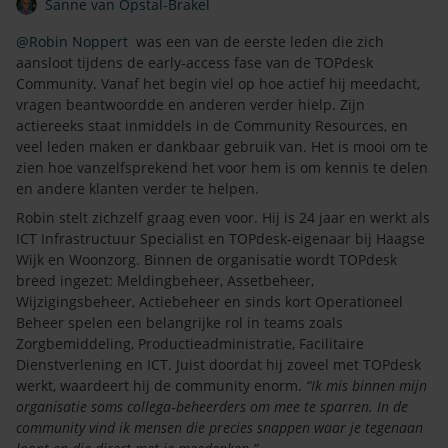
Sanne van Opstal-Brakel
@Robin Noppert
was een van de eerste leden die zich
aansloot tijdens de early‑access fase van de TOPdesk
Community. Vanaf het begin viel op hoe actief hij meedacht,
vragen beantwoordde en anderen verder hielp. Zijn
actiereeks staat inmiddels in de Community Resources, en
veel leden maken er dankbaar gebruik van. Het is mooi om te
zien hoe vanzelfsprekend het voor hem is om kennis te delen
en andere klanten verder te helpen.
Robin stelt zichzelf graag even voor. Hij is 24 jaar en werkt als
ICT Infrastructuur Specialist en TOPdesk‑eigenaar bij Haagse
Wijk en Woonzorg. Binnen de organisatie wordt TOPdesk
breed ingezet: Meldingbeheer, Assetbeheer,
Wijzigingsbeheer, Actiebeheer en sinds kort Operationeel
Beheer spelen een belangrijke rol in teams zoals
Zorgbemiddeling, Productieadministratie, Facilitaire
Dienstverlening en ICT. Juist doordat hij zoveel met TOPdesk
werkt, waardeert hij de community enorm.
“Ik mis binnen mijn
organisatie soms collega‑beheerders om mee te sparren. In de
community vind ik mensen die precies snappen waar je tegenaan