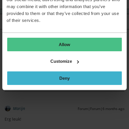
may combine it with other information that you’ve
provided to them or that they’ve collected from your use
of their services.
Oldest first
3 replies
Robin Noppert
Forum|Forum|6 months ago
Allow
Ik zal mijn best doen, maar ik ben echt slecht in Sudoku's en
dat soort puzzels haha😅
Customize
Groetjes en een fijne werkdag, Robin
Deny
Marijn
Forum|Forum|6 months ago
Erg leuk!