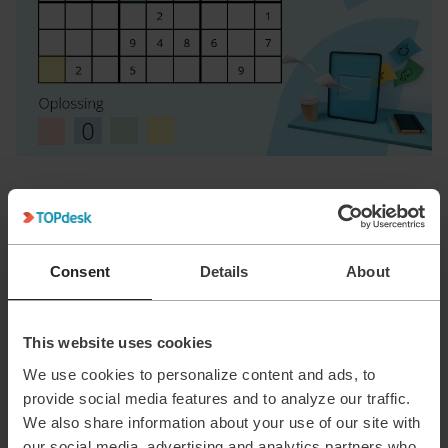
Sudoku NL Jan26 met.pdf
Consent
Details
About
Sanne van Opstal-Brakel, your TOPdesk Community Fairy
Godmother
This website uses cookies
Puzzle
We use cookies to personalize content and ads, to
provide social media features and to analyze our traffic.
1 person likes this
We also share information about your use of our site with
our social media, advertising and analytics partners who