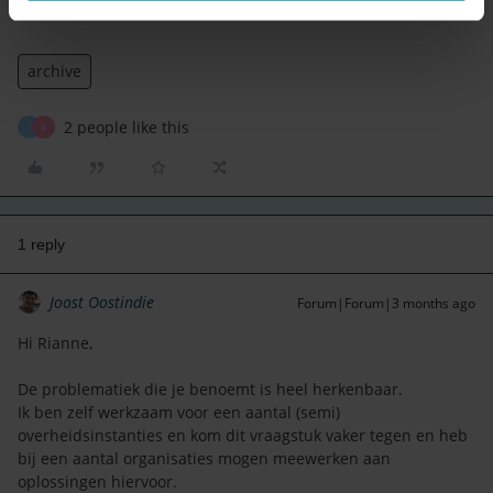
Rianne namens Gemeente Zoetermeer
archive
2 people like this
J
R
1 reply
Joost Oostindie
Forum|Forum|3 months ago
Hi Rianne,
De problematiek die je benoemt is heel herkenbaar.
Ik ben zelf werkzaam voor een aantal (semi)
overheidsinstanties en kom dit vraagstuk vaker tegen en heb
bij een aantal organisaties mogen meewerken aan
oplossingen hiervoor.