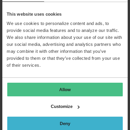
om randvoorwaarden voor een rechtmatige
informatiehuishouding.
This website uses cookies
We use cookies to personalize content and ads, to
Oproep aan de community
provide social media features and to analyze our traffic.
Wij zijn benieuwd naar jullie ervaringen:
We also share information about your use of our site with
Herkennen andere gemeenten of overheidsorganisaties
our social media, advertising and analytics partners who
dit vraagstuk?
may combine it with other information that you’ve
Hoe hebben jullie archivering en vernietiging binnen
provided to them or that they’ve collected from your use
TOPdesk ingericht?
Wordt er gewerkt met maatwerk, koppelingen met DMS,
of their services.
of andere oplossingen?
Hoe borgen jullie continuïteit en compliance bij
wijzigingen vanuit TOPdesk?
Allow
We hopen via deze community in contact te komen met
Customize
organisaties die dit al hebben opgelost of tegen dezelfde
uitdagingen aanlopen, zodat we ervaringen en
oplossingsrichtingen kunnen delen.
Deny