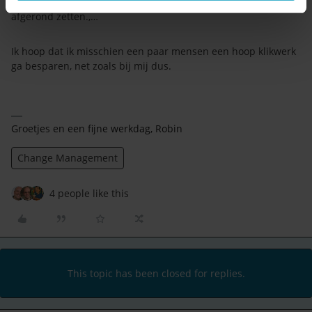
En met bovenstaande kan je vervolgens alle activiteiten op
afgerond zetten.,…
Ik hoop dat ik misschien een paar mensen een hoop klikwerk
ga besparen, net zoals bij mij dus.
Groetjes en een fijne werkdag, Robin
Change Management
4 people like this
This topic has been closed for replies.