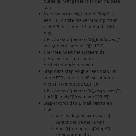
duidelijk, wat gebeurt er dan na deze
stap:
Na deze actie volgt er een Stap2 is
een HTTP-acite die verbinding maar
met API en een HTTP-methode GET
met
URL: /tas/api/persons/${(_linkAdded["
assignment_persons"]["id"])!}
Hiermee haalt het systeem de
persoonskaart op van de
desbetreffende persoon
Stap deze stap volgt er een Stap3 is
een HTTP-actie met API verbinding
met HTTP-methode GET en
URL: /tas/api/persons/${_responses["s
tep2"]["body"]["manager"]["id"]}
Stap4 wordt dan E-mail versturen
met
Van: is degene van waar jij
vanuit dat de mail komt
Aan: ${_responses[“step3”]
[“body”][“email”]}