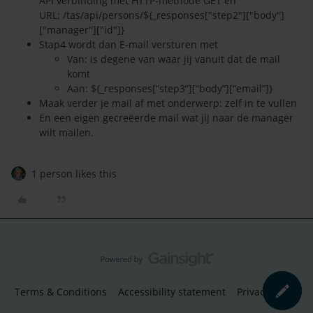
API verbinding met HTTP-methode GET en
URL: /tas/api/persons/${_responses["step2"]["body"]
["manager"]["id"]}
Stap4 wordt dan E-mail versturen met
Van: is degene van waar jij vanuit dat de mail
komt
Aan: ${_responses[“step3”][“body”][“email”]}
Maak verder je mail af met onderwerp: zelf in te vullen
En een eigen gecreëerde mail wat jij naar de manager
wilt mailen.
1 person likes this
Terms & Conditions
Accessibility statement
Privacy Policy