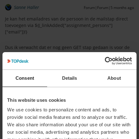
Sanne Haller
Forum|Forum|5 months ago
Je kan het emailadres van de persoon in de mailstap direct
toevoegen via ${(_linkAdded["assignment_persons"]
["email"])!}
Dus ik verwacht dat er nog geen GET stap gedaan is voor de
1e mail. De GET op de gekoppelde persoon is wel nodig om
bij de gegevens van de manager te komen.
2 people like this
R
Consent
Details
About
This website uses cookies
We use cookies to personalize content and ads, to
Sandra van de Wijngaart
AUTHOR
S
provide social media features and to analyze our traffic.
Forum|Forum|5 months ago
We also share information about your use of our site with
Ik heb via de module asset een middelenactie aangemaakt.
our social media, advertising and analytics partners who
Daar in staat, zodra er een asset wordt toegewezen aan een