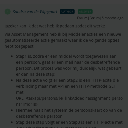
Sandra van de Wijngaart
AUTHOR
ANSWER
S
Forum|Forum|5 months ago
Jazeker kan ik dat wat heb ik gedaan zodat dit werkt:
Via Asset Management heb ik bij Middelenacties een nieuwe
geautomatiseerde actie gemaakt waar ik de volgende opties
hebt toegepast:
Stap1 is, zodra er een middel wordt toegewezen aan
een persoon, gaat er een mail naar de desbetreffende
persoon. Dit proces was voor mij duidelijk, wat gebeurt
er dan na deze stap:
Na deze actie volgt er een Stap2 is een HTTP-acite die
verbinding maar met API en een HTTP-methode GET
met
URL: /tas/api/persons/${(_linkAdded["assignment_perso
ns"]["id"])!}
Hiermee haalt het systeem de persoonskaart op van de
desbetreffende persoon
Stap deze stap volgt er een Stap3 is een HTTP-actie met