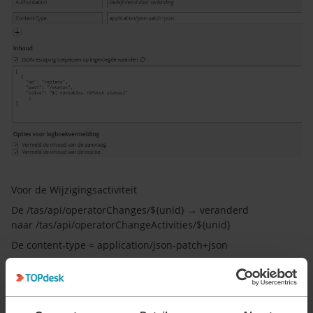
Voor de Wijzigingsactiviteit
De /tas/api/operatorChanges/${unid} → veranderd
naar /tas/api/operatorChangeActivities/${unid}
De content-type = application/json-patch+json
Change Management
Action Management