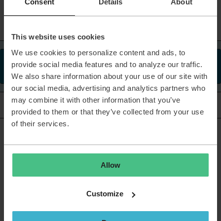
Consent
Details
About
2 people like this
This website uses cookies
We use cookies to personalize content and ads, to
provide social media features and to analyze our traffic.
This topic has been closed for replies.
We also share information about your use of our site with
our social media, advertising and analytics partners who
may combine it with other information that you’ve
Oldest first
5 replies
provided to them or that they’ve collected from your use
of their services.
Sanne van Opstal-Brakel
Forum|Forum|4 months ago
@Erik van Verseveld
mooie oplossing? Is de actiereeks
(geanonimiseerd) wellicht ook te delen zodat andere mensen
Allow
er ook snel zelf mee aan de slag kunnen?
Customize
Sanne van Opstal-Brakel, your TOPdesk Community Fairy
Godmother