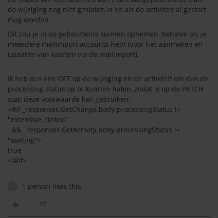
de wijziging nog niet gesloten is en als de activiteit al gestart
mag worden.
Dit zou je in de gebeurtenis kunnen opnemen, behalve als je
meerdere mailimport accounts hebt (voor het aanmaken en
updaten van kaarten via de mailimport).
Ik heb dus een GET op de wijziging en de activiteit om dus de
processing status op te kunnen halen, zodat ik op de PATCH
stap deze voorwaarde kan gebruiken:
<#if _responses.GetChange.body.processingStatus !=
"extensive_closed"
&& _responses.GetActivity.body.processingStatus !=
"waiting">
true
</#if>
1 person likes this
E