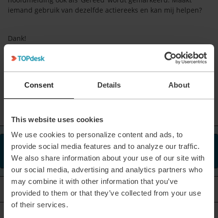
iemand gebruik van dezelfde actiereeks en kan mij helpen?
Dank!
Incident Management
Action Management
Consent
Details
About
2 people like this
This website uses cookies
We use cookies to personalize content and ads, to
provide social media features and to analyze our traffic.
This topic has been closed for replies.
We also share information about your use of our site with
our social media, advertising and analytics partners who
may combine it with other information that you’ve
Oldest first
2 replies
provided to them or that they’ve collected from your use
of their services.