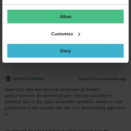
Christiaan Fousert
Forum|Forum|6 months ago
Wij hebben deze wel voor wijzigingen geactiveerd staan maar
Allow
voor deelmeldingen ken ik hem niet. Dit gebruiken wij
eigenlijk niet.
Ben wel benieuwd hier naar.
Customize
2 people like this
R
Deny
Marnix Foekema
Forum|Forum|6 months ago
Naar mijn idee kan het niet aangezien je binnen
gebeurtenissen de deelmeldingen niet kan aanroepen.
Hierdoor kan je dus geen actiereeks opstellen omdat er niet
gedetecteerd kan worden dat alle zo'n deelmelding afgerond
is.
Als iemand dit wel weet ben ik ook benieuwd hoe dit