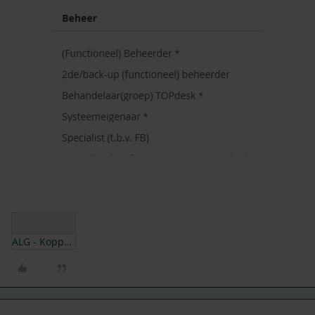
ALG - Koppelt Systeemeigenaar o.b.v. Asset (1).json