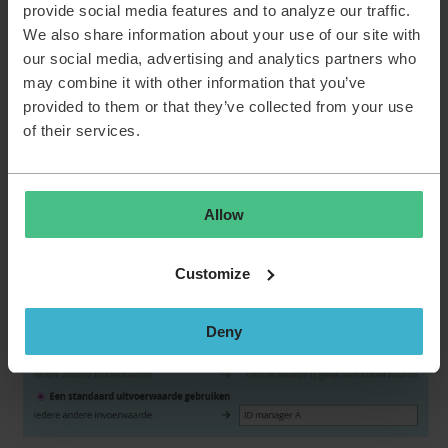
applicaties moet naar manager X, het andere deel naar
provide social media features and to analyze our traffic.
manager Y. Ik wil liever niet 2 formulieren maken maar één
We also share information about your use of our site with
met één sjabloon. Om die reden zoek ik iets dat op basis van
our social media, advertising and analytics partners who
de asset, automatisch de juiste manager instelt.
may combine it with other information that you’ve
Dan zou je een mapping in je actiereeks moeten maken, wat
provided to them or that they’ve collected from your use
een standaard functionaliteit is in de TOPdesk actiereeks (het
of their services.
heet “Een set toevoegen”).
Allow
Customize
Deny