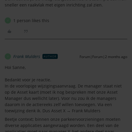
sneller een raakvlak met eigen inrichting zal zien.
1 person likes this
F
Frank Mulders
Forum|Forum|2 months ago
AUTHOR
F
Hoi Sanne,
Bedankt voor je reactie.
In de voorlopige wijzigingsaanvraag. De manager staat niet
op de Asset kaart (moet ik nog bespreken met onze Asset
Manager dus wellicht later). Voor nu zou ik de managers
daarom in de actiereeks zelf willen toevoegen. Via een
toewijzing denk ik. Dus Asset X → Frank Mulders
Beetje context; binnen onze parkeervoorzieningen moeten
diverse applicaties aangevraagd worden. Een deel van de
applicaties moet naar manager X, het andere deel naar